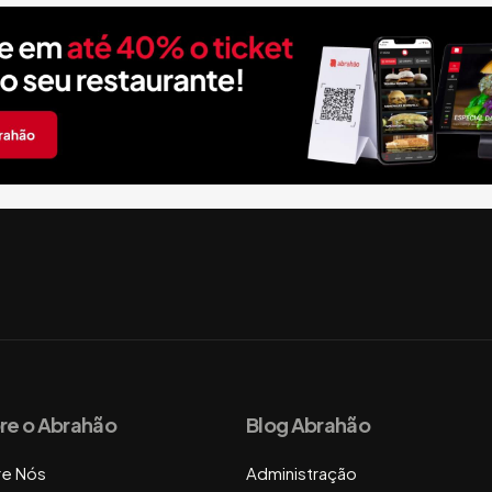
re o Abrahão
Blog Abrahão
re Nós
Administração