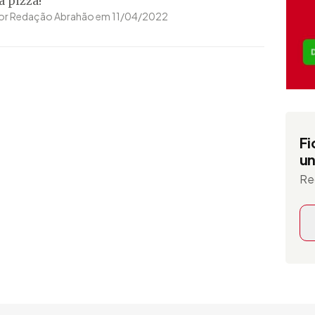
a pizza!
or Redação Abrahão em 11/04/2022
Fi
un
Re