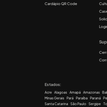
Cardápio QR Code
Cult
Cas
Soli
Logi
Sup
Cent
Con
Estados:
Acre
Alagoas
Amapá
Amazonas
Ba
Minas Gerais
Pará
Paraíba
Paraná
P
Santa Catarina
São Paulo
Sergipe
To