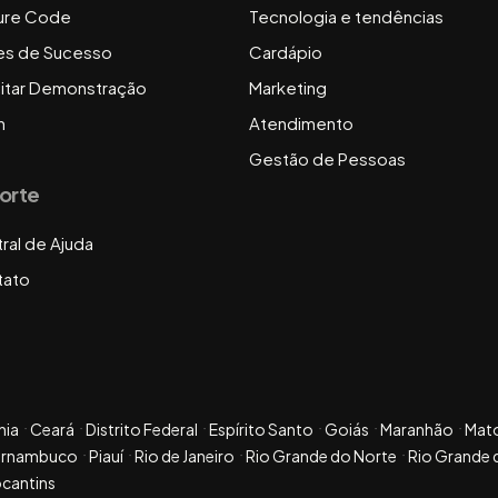
ure Code
Tecnologia e tendências
es de Sucesso
Cardápio
citar Demonstração
Marketing
n
Atendimento
Gestão de Pessoas
orte
ral de Ajuda
tato
hia
Ceará
Distrito Federal
Espírito Santo
Goiás
Maranhão
Mat
ernambuco
Piauí
Rio de Janeiro
Rio Grande do Norte
Rio Grande 
cantins