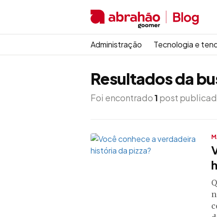
Administração
Tecnologia e ten
Resultados da bu
Foi encontrado
1
post publicad
M
h
Q
n
c