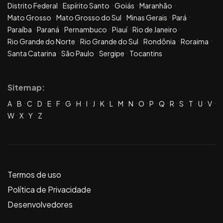
Distrito Federal
Espírito Santo
Goiás
Maranhão
Mato Grosso
Mato Grosso do Sul
Minas Gerais
Pará
Paraíba
Paraná
Pernambuco
Piauí
Rio de Janeiro
Rio Grande do Norte
Rio Grande do Sul
Rondônia
Roraima
Santa Catarina
São Paulo
Sergipe
Tocantins
Sitemap:
A
B
C
D
E
F
G
H
I
J
K
L
M
N
O
P
Q
R
S
T
U
V
W
X
Y
Z
Termos de uso
Política de Privacidade
Desenvolvedores