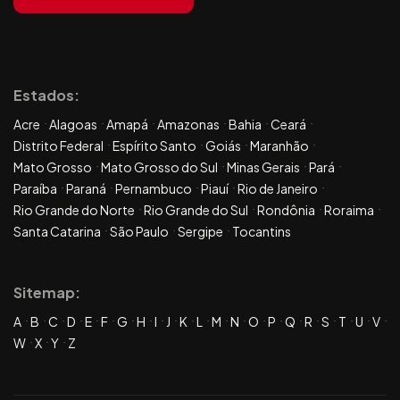
Estados:
Acre
Alagoas
Amapá
Amazonas
Bahia
Ceará
Distrito Federal
Espírito Santo
Goiás
Maranhão
Mato Grosso
Mato Grosso do Sul
Minas Gerais
Pará
Paraíba
Paraná
Pernambuco
Piauí
Rio de Janeiro
Rio Grande do Norte
Rio Grande do Sul
Rondônia
Roraima
Santa Catarina
São Paulo
Sergipe
Tocantins
Sitemap:
A
B
C
D
E
F
G
H
I
J
K
L
M
N
O
P
Q
R
S
T
U
V
W
X
Y
Z