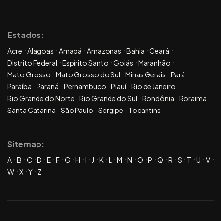
Estados:
Acre
Alagoas
Amapá
Amazonas
Bahia
Ceará
Distrito Federal
Espírito Santo
Goiás
Maranhão
Mato Grosso
Mato Grosso do Sul
Minas Gerais
Pará
Paraíba
Paraná
Pernambuco
Piauí
Rio de Janeiro
Rio Grande do Norte
Rio Grande do Sul
Rondônia
Roraima
Santa Catarina
São Paulo
Sergipe
Tocantins
Sitemap:
A
B
C
D
E
F
G
H
I
J
K
L
M
N
O
P
Q
R
S
T
U
V
W
X
Y
Z