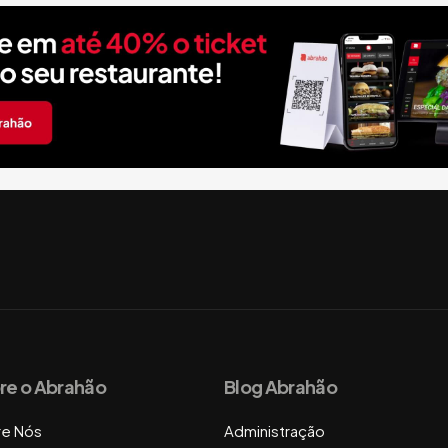
re o Abrahão
Blog Abrahão
re Nós
Administração