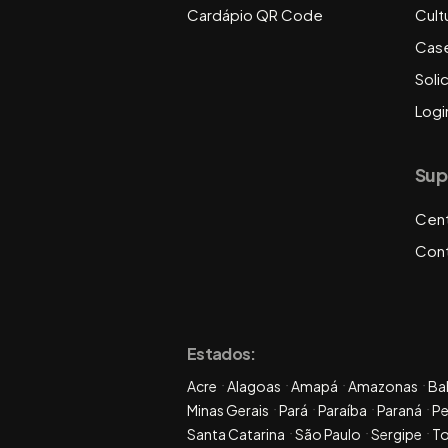
Cardápio QR Code
Cult
Cas
Soli
Logi
Sup
Cent
Con
Estados:
Acre
Alagoas
Amapá
Amazonas
Ba
Minas Gerais
Pará
Paraíba
Paraná
P
Santa Catarina
São Paulo
Sergipe
To