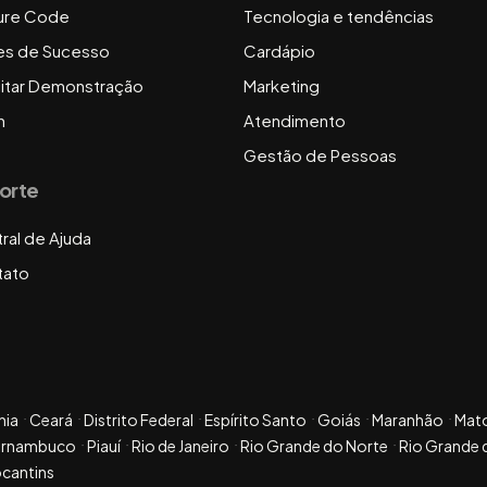
ure Code
Tecnologia e tendências
es de Sucesso
Cardápio
citar Demonstração
Marketing
n
Atendimento
Gestão de Pessoas
orte
ral de Ajuda
tato
hia
Ceará
Distrito Federal
Espírito Santo
Goiás
Maranhão
Mat
ernambuco
Piauí
Rio de Janeiro
Rio Grande do Norte
Rio Grande 
cantins