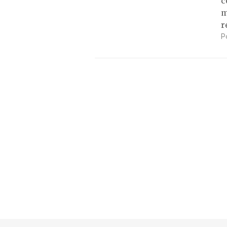
c
m
r
P