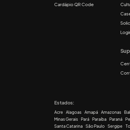
Cardápio QR Code
Cult
Cas
Soli
Logi
Sup
Cent
Con
Estados:
Acre
Alagoas
Amapá
Amazonas
Ba
Minas Gerais
Pará
Paraíba
Paraná
P
Santa Catarina
São Paulo
Sergipe
To