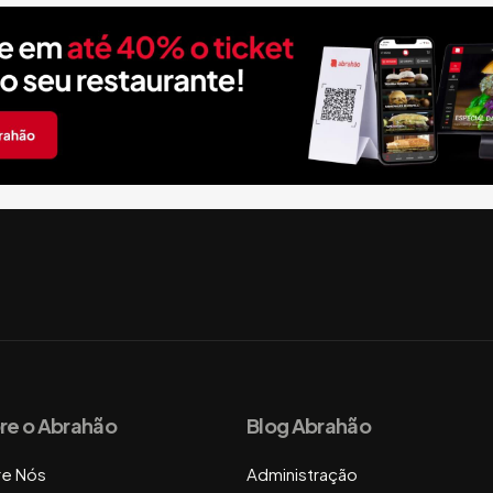
re o Abrahão
Blog Abrahão
re Nós
Administração