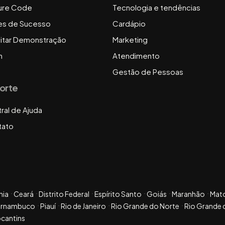
ure Code
Tecnologia e tendências
es de Sucesso
Cardápio
citar Demonstração
Marketing
n
Atendimento
Gestão de Pessoas
orte
ral de Ajuda
tato
hia
Ceará
Distrito Federal
Espírito Santo
Goiás
Maranhão
Mat
ernambuco
Piauí
Rio de Janeiro
Rio Grande do Norte
Rio Grande 
cantins