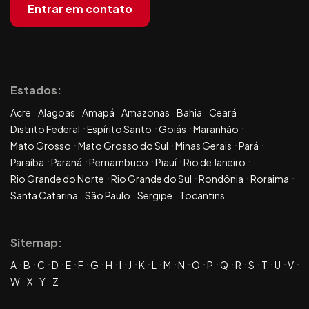
Entrar em contato
Estados:
Acre
Alagoas
Amapá
Amazonas
Bahia
Ceará
Distrito Federal
Espírito Santo
Goiás
Maranhão
Mato Grosso
Mato Grosso do Sul
Minas Gerais
Pará
Paraíba
Paraná
Pernambuco
Piauí
Rio de Janeiro
Rio Grande do Norte
Rio Grande do Sul
Rondônia
Roraima
Santa Catarina
São Paulo
Sergipe
Tocantins
Sitemap:
A
B
C
D
E
F
G
H
I
J
K
L
M
N
O
P
Q
R
S
T
U
V
W
X
Y
Z