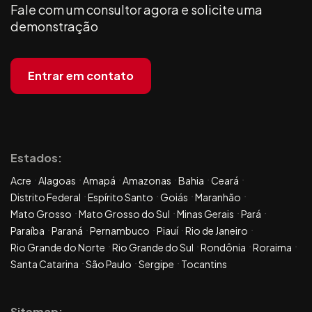
Fale com um consultor agora e solicite uma
demonstração
Entrar em contato
Estados:
Acre
Alagoas
Amapá
Amazonas
Bahia
Ceará
Distrito Federal
Espírito Santo
Goiás
Maranhão
Mato Grosso
Mato Grosso do Sul
Minas Gerais
Pará
Paraíba
Paraná
Pernambuco
Piauí
Rio de Janeiro
Rio Grande do Norte
Rio Grande do Sul
Rondônia
Roraima
Santa Catarina
São Paulo
Sergipe
Tocantins
Sitemap: