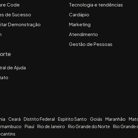
ure Code
Tecnologia e tendências
es de Sucesso
Cardápio
citar Demonstração
Marketing
n
Atendimento
Gestão de Pessoas
orte
ral de Ajuda
tato
hia
Ceará
Distrito Federal
Espírito Santo
Goiás
Maranhão
Mat
ernambuco
Piauí
Rio de Janeiro
Rio Grande do Norte
Rio Grande 
cantins