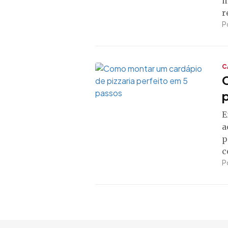
m
r
P
C
p
E
a
p
c
P