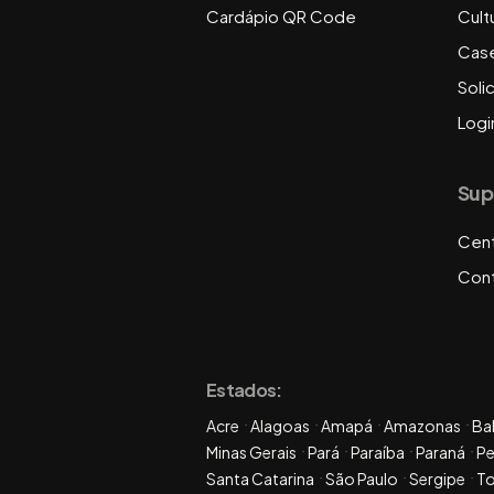
Cardápio QR Code
Cult
Cas
Soli
Logi
Sup
Cent
Con
Estados:
Acre
Alagoas
Amapá
Amazonas
Ba
Minas Gerais
Pará
Paraíba
Paraná
P
Santa Catarina
São Paulo
Sergipe
To