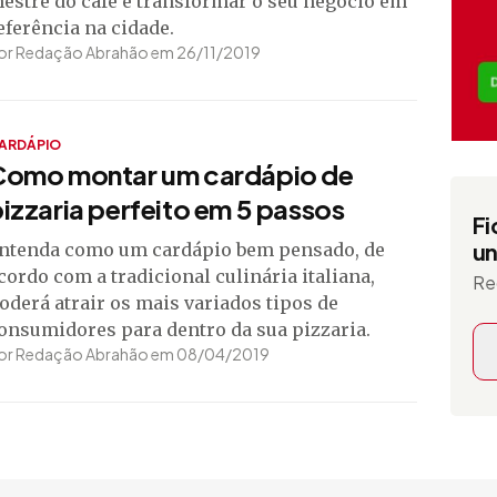
estre do café e transformar o seu negócio em
eferência na cidade.
or Redação Abrahão em 26/11/2019
ARDÁPIO
Como montar um cardápio de
izzaria perfeito em 5 passos
Fi
un
ntenda como um cardápio bem pensado, de
cordo com a tradicional culinária italiana,
Re
oderá atrair os mais variados tipos de
onsumidores para dentro da sua pizzaria.
or Redação Abrahão em 08/04/2019