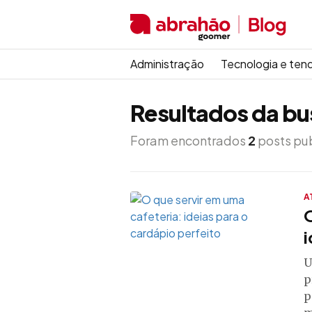
Administração
Tecnologia e ten
Resultados da bu
Foram encontrados
2
posts pub
A
O
i
U
p
p