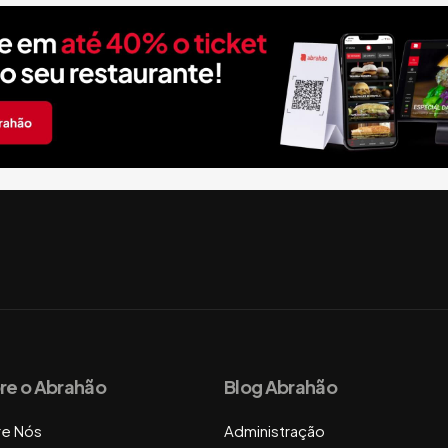
re o Abrahão
Blog Abrahão
re Nós
Administração