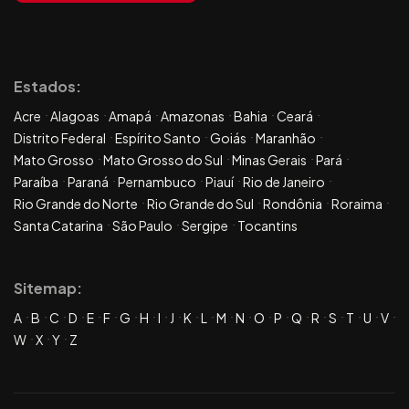
Estados:
Acre
Alagoas
Amapá
Amazonas
Bahia
Ceará
Distrito Federal
Espírito Santo
Goiás
Maranhão
Mato Grosso
Mato Grosso do Sul
Minas Gerais
Pará
Paraíba
Paraná
Pernambuco
Piauí
Rio de Janeiro
Rio Grande do Norte
Rio Grande do Sul
Rondônia
Roraima
Santa Catarina
São Paulo
Sergipe
Tocantins
Sitemap:
A
B
C
D
E
F
G
H
I
J
K
L
M
N
O
P
Q
R
S
T
U
V
W
X
Y
Z