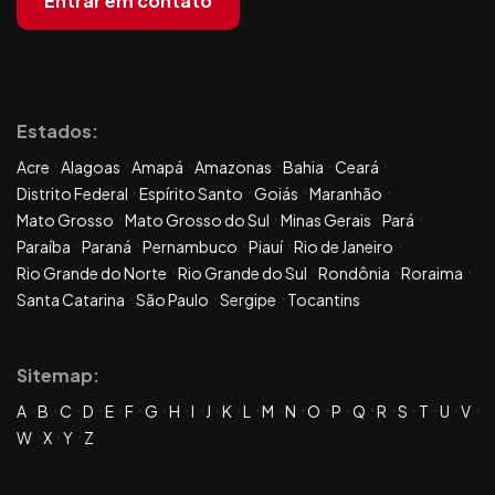
Entrar em contato
Estados:
Acre
Alagoas
Amapá
Amazonas
Bahia
Ceará
Distrito Federal
Espírito Santo
Goiás
Maranhão
Mato Grosso
Mato Grosso do Sul
Minas Gerais
Pará
Paraíba
Paraná
Pernambuco
Piauí
Rio de Janeiro
Rio Grande do Norte
Rio Grande do Sul
Rondônia
Roraima
Santa Catarina
São Paulo
Sergipe
Tocantins
Sitemap:
A
B
C
D
E
F
G
H
I
J
K
L
M
N
O
P
Q
R
S
T
U
V
W
X
Y
Z