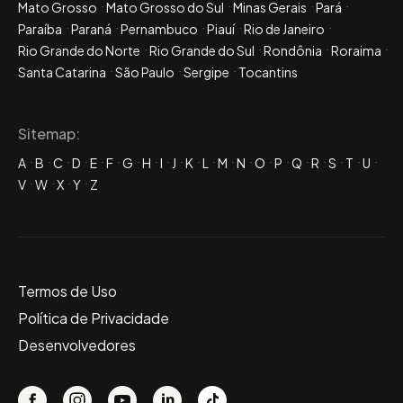
Mato Grosso
Mato Grosso do Sul
Minas Gerais
Pará
Paraíba
Paraná
Pernambuco
Piauí
Rio de Janeiro
Rio Grande do Norte
Rio Grande do Sul
Rondônia
Roraima
Santa Catarina
São Paulo
Sergipe
Tocantins
Sitemap:
A
B
C
D
E
F
G
H
I
J
K
L
M
N
O
P
Q
R
S
T
U
V
W
X
Y
Z
Termos de Uso
Política de Privacidade
Desenvolvedores