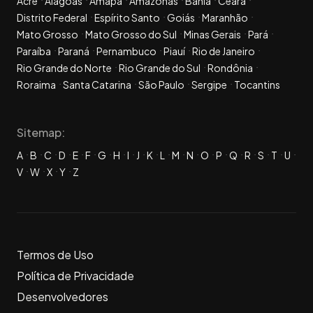
Acre
Alagoas
Amapá
Amazonas
Bahia
Ceará
Distrito Federal
Espírito Santo
Goiás
Maranhão
Mato Grosso
Mato Grosso do Sul
Minas Gerais
Pará
Paraíba
Paraná
Pernambuco
Piauí
Rio de Janeiro
Rio Grande do Norte
Rio Grande do Sul
Rondônia
Roraima
Santa Catarina
São Paulo
Sergipe
Tocantins
Sitemap:
A
B
C
D
E
F
G
H
I
J
K
L
M
N
O
P
Q
R
S
T
U
V
W
X
Y
Z
Termos de Uso
Política de Privacidade
Desenvolvedores