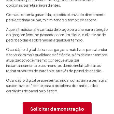
opcionais ou retirar ingredientes.
Com autonomia garantida, o pedido é enviado diretamente
para a cozinha ou bar, minimizando o tempo de espera.
Aquela tradicional levantada de braço para chamar a atenção
do garçom ficou no passado: com um clique, o cliente pode
pedir bebidas e sobremesas a qualquer tempo.
O cardápio digital deixa seus garçons mais livres para atender
e servir com mais qualidade e eficiência, além de estar sempre
atualizado: você mesmo consegue atualizar
instantaneamente o seu menu, podendo incluir, alterar ou
retirar produtos do cardápio, através do painel de gestão.
O cardápio digital se apresenta, ainda, como uma alternativa
sustentável e eficiente para o problema dos antiquados
cardápios de papel ou plástico.
Solicitar demonstração