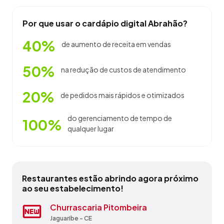
Por que usar o cardápio digital Abrahão?
40%
de aumento de receita em vendas
50%
na redução de custos de atendimento
20%
de pedidos mais rápidos e otimizados
do gerenciamento de tempo de
100%
qualquer lugar
Restaurantes estão abrindo agora próximo
ao seu estabelecimento!
America Beer Sul
Churrascaria Pitombeira
Frango Dourado
Onda Do Mar
Panificadora E Confeitaria Freitas
Pizzaria Brilhante
Restaurante Lagon Paraíso
Shopping Burguer
Sorveteria Ki-Delícia - O Point Do
Vila Cafe
Sorvete
Fortaleza - CE
Jaguaribe - CE
Morada Nova - CE
Camocim - CE
Ibicuitinga - CE
Jaguaribe - CE
Jijoca de Jericoacoara - CE
Fortaleza - CE
Viçosa do Ceará - CE