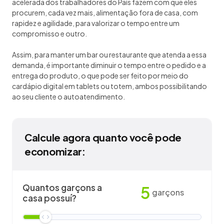
acelerada dos trabalhadores do País fazem com que eles
procurem, cada vez mais, alimentação fora de casa, com
rapidez e agilidade, para valorizar o tempo entre um
compromisso e outro.
Assim, para manter um bar ou restaurante que atenda a essa
demanda, é importante diminuir o tempo entre o pedido e a
entrega do produto, o que pode ser feito por meio do
cardápio digital em tablets ou totem, ambos possibilitando
ao seu cliente o autoatendimento.
Calcule agora quanto você pode
economizar:
Quantos garçons a
5
garçons
casa possuí?