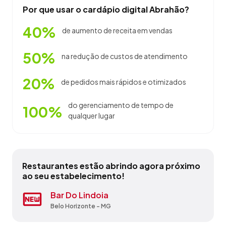
Por que usar o cardápio digital Abrahão?
40%
de aumento de receita em vendas
50%
na redução de custos de atendimento
20%
de pedidos mais rápidos e otimizados
do gerenciamento de tempo de
100%
qualquer lugar
Restaurantes estão abrindo agora próximo
ao seu estabelecimento!
Bar Do Joca
Bar Do Lindoia
Bar E Restaurante Bom Gosto
Bar Petisqueira Do Polaco
Castro Silva Estacionamento E
Lavenue
P & F Lanchonete E Restaurante
Parrilla Grill
Pousada E Restaurante Kippe
Restaurante E Pizzaria Real
Choperia Ubá
Barbacena - MG
Belo Horizonte - MG
Francisco Badaró - MG
Belo Horizonte - MG
Montes Claros - MG
Volta Grande - MG
Ubá - MG
Catuji - MG
Cristina - MG
Ubá - MG