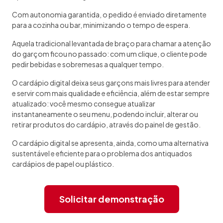
Com autonomia garantida, o pedido é enviado diretamente
para a cozinha ou bar, minimizando o tempo de espera.
Aquela tradicional levantada de braço para chamar a atenção
do garçom ficou no passado: com um clique, o cliente pode
pedir bebidas e sobremesas a qualquer tempo.
O cardápio digital deixa seus garçons mais livres para atender
e servir com mais qualidade e eficiência, além de estar sempre
atualizado: você mesmo consegue atualizar
instantaneamente o seu menu, podendo incluir, alterar ou
retirar produtos do cardápio, através do painel de gestão.
O cardápio digital se apresenta, ainda, como uma alternativa
sustentável e eficiente para o problema dos antiquados
cardápios de papel ou plástico.
Solicitar demonstração