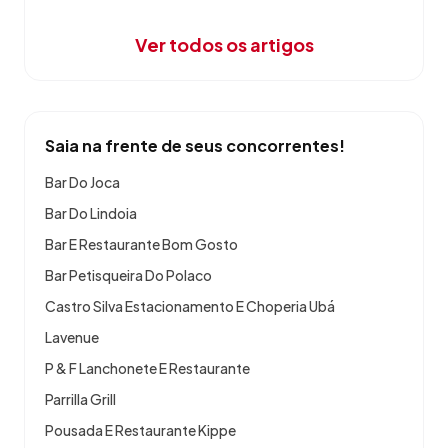
Ver todos os artigos
Saia na frente de seus concorrentes!
Bar Do Joca
Bar Do Lindoia
Bar E Restaurante Bom Gosto
Bar Petisqueira Do Polaco
Castro Silva Estacionamento E Choperia Ubá
Lavenue
P & F Lanchonete E Restaurante
Parrilla Grill
Pousada E Restaurante Kippe