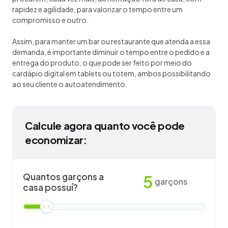
rapidez e agilidade, para valorizar o tempo entre um
compromisso e outro.
Assim, para manter um bar ou restaurante que atenda a essa
demanda, é importante diminuir o tempo entre o pedido e a
entrega do produto, o que pode ser feito por meio do
cardápio digital em tablets ou totem, ambos possibilitando
ao seu cliente o autoatendimento.
Calcule agora quanto você pode
economizar:
Quantos garçons a
5
garçons
casa possuí?