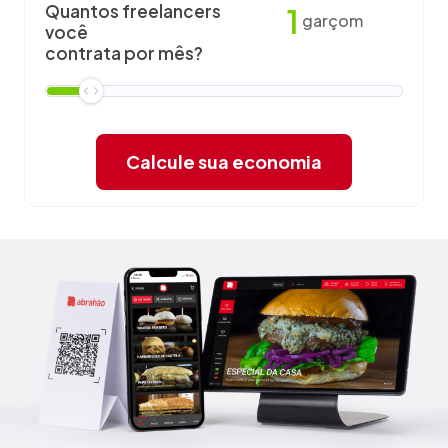
Quantos freelancers
1
garçom
você
contrata por mês?
Calcule sua economia