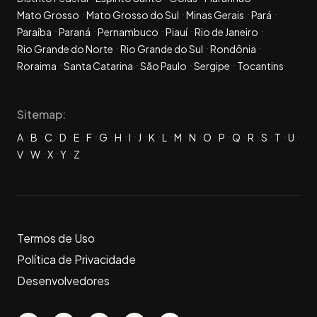
Mato Grosso
Mato Grosso do Sul
Minas Gerais
Pará
Paraíba
Paraná
Pernambuco
Piauí
Rio de Janeiro
Rio Grande do Norte
Rio Grande do Sul
Rondônia
Roraima
Santa Catarina
São Paulo
Sergipe
Tocantins
Sitemap:
A
B
C
D
E
F
G
H
I
J
K
L
M
N
O
P
Q
R
S
T
U
V
W
X
Y
Z
Termos de Uso
Política de Privacidade
Desenvolvedores