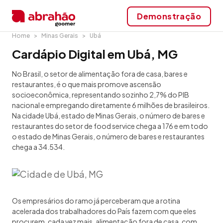
Demonstração
Home
Minas Gerais
Ubá
Cardápio Digital em Ubá, MG
No Brasil, o setor de alimentação fora de casa, bares e
restaurantes, é o que mais promove ascensão
socioeconômica, representando sozinho 2,7% do PIB
nacional e empregando diretamente 6 milhões de brasileiros.
Na cidade Ubá, estado de Minas Gerais, o número de bares e
restaurantes do setor de food service chega a 176 e em todo
o estado de Minas Gerais, o número de bares e restaurantes
chega a 34.534.
Os empresários do ramo já perceberam que a rotina
acelerada dos trabalhadores do País fazem com que eles
procurem, cada vez mais, alimentação fora de casa, com