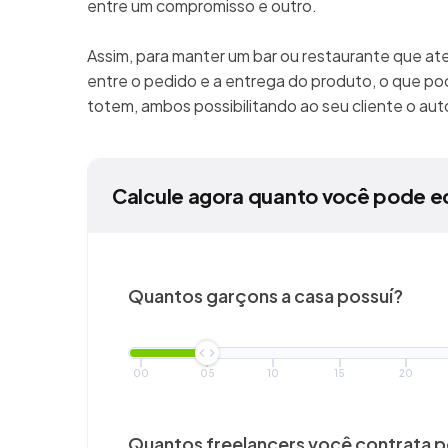
entre um compromisso e outro.
Assim, para manter um bar ou restaurante que at
entre o pedido e a entrega do produto, o que pod
totem, ambos possibilitando ao seu cliente o a
Calcule agora quanto você pode e
Quantos garçons a casa possuí?
00
05
10
15
20
Quantos freelancers você
contrata 