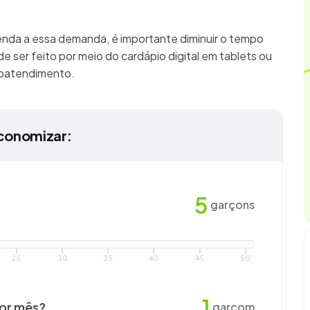
enda a essa demanda, é importante diminuir o tempo
e ser feito por meio do cardápio digital em tablets ou
utoatendimento.
conomizar:
5
garçons
25
30
35
40
45
50
1
por mês?
garçom