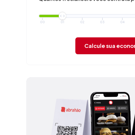
00
01
02
03
04
Calcule sua econ