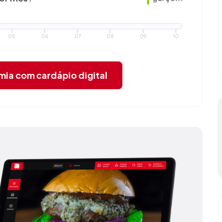
05
06
07
08
09
10
omia
com cardápio digital