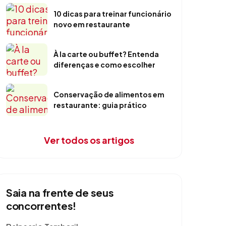
10 dicas para treinar funcionário
novo em restaurante
À la carte ou buffet? Entenda
diferenças e como escolher
Conservação de alimentos em
restaurante: guia prático
Ver todos os artigos
Saia na frente de seus
concorrentes!