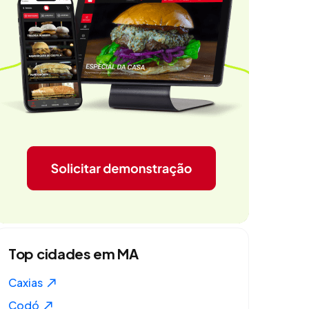
Top cidades em MA
Caxias
Codó