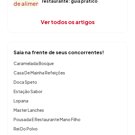
restaurante: guia prático
Ver todos os artigos
Saia na frente de seus concorrentes!
Caramelada Bosque
Casa De Mainha Refeições
Doca Speto
Estação Sabor
Lopana
Master Lanches
Pousada E Restaurante Mano Filho
Rei Do Polvo