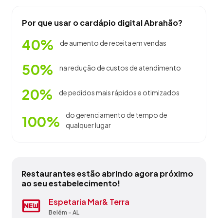
Por que usar o cardápio digital Abrahão?
40%
de aumento de receita em vendas
50%
na redução de custos de atendimento
20%
de pedidos mais rápidos e otimizados
do gerenciamento de tempo de
100%
qualquer lugar
Restaurantes estão abrindo agora próximo
ao seu estabelecimento!
Bar E Restaurante 2 Irmãos
Espetaria Mar& Terra
Espeto Grill
Posto Ponta Verde
Restaurante Da Tia
Restaurante Maragolfinho
Restaurante No Quintal
Restaurante Sabor De Maragogi
Sucesso Mult Serv. H-Hostel Manga
Velho Chico Tur
Belém - AL
Belém - AL
Maceió - AL
Maceió - AL
Belém - AL
Maragogi - AL
São Miguel dos Milagres - AL
Maragogi - AL
Belém - AL
Piaçabuçu - AL