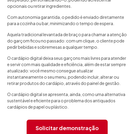
opcionais ou retirar ingredientes.
Com autonomia garantida, o pedido é enviado diretamente
para a cozinha ou bar, minimizando o tempo de espera.
Aquela tradicional levantada de braço para chamar a atenção
do garçom ficou no passado: com um clique, o cliente pode
pedir bebidas e sobremesas a qualquer tempo.
O cardápio digital deixa seus garçons mais livres para atender
e servir com mais qualidade e eficiência, além de estar sempre
atualizado: você mesmo consegue atualizar
instantaneamente o seu menu, podendo incluir, alterar ou
retirar produtos do cardápio, através do painel de gestão.
O cardápio digital se apresenta, ainda, como uma alternativa
sustentável e eficiente para o problema dos antiquados
cardápios de papel ou plástico.
Solicitar demonstração