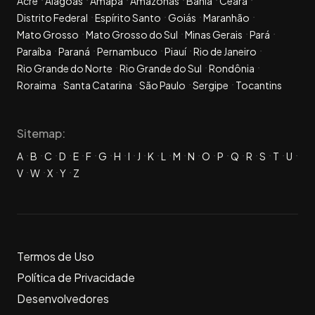
Acre
Alagoas
Amapá
Amazonas
Bahia
Ceará
Distrito Federal
Espírito Santo
Goiás
Maranhão
Mato Grosso
Mato Grosso do Sul
Minas Gerais
Pará
Paraíba
Paraná
Pernambuco
Piauí
Rio de Janeiro
Rio Grande do Norte
Rio Grande do Sul
Rondônia
Roraima
Santa Catarina
São Paulo
Sergipe
Tocantins
Sitemap:
A
B
C
D
E
F
G
H
I
J
K
L
M
N
O
P
Q
R
S
T
U
V
W
X
Y
Z
Termos de Uso
Política de Privacidade
Desenvolvedores