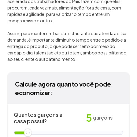
acelerada dos trabalhadores do País fazem com que eles
procurem, cada vez mais, alimentação fora de casa, com
rapidez e agilidade, para valorizar o tempo entre um
compromisso e outro.
Assim, para manter um bar ou restaurante que atenda a essa
demanda, é importante diminuir o tempo entre o pedido e a
entrega do produto, o que pode ser feito por meio do
cardápio digital em tablets ou totem, ambos possibilitando
ao seu cliente o autoatendimento.
Calcule agora quanto você pode
economizar:
Quantos garçons a
5
garçons
casa possuí?