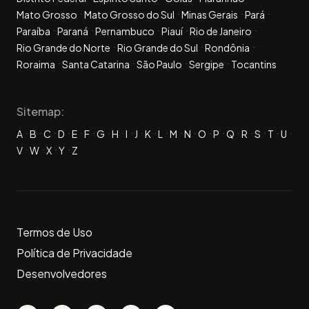
Mato Grosso
Mato Grosso do Sul
Minas Gerais
Pará
Paraíba
Paraná
Pernambuco
Piauí
Rio de Janeiro
Rio Grande do Norte
Rio Grande do Sul
Rondônia
Roraima
Santa Catarina
São Paulo
Sergipe
Tocantins
Sitemap:
A
B
C
D
E
F
G
H
I
J
K
L
M
N
O
P
Q
R
S
T
U
V
W
X
Y
Z
Termos de Uso
Política de Privacidade
Desenvolvedores