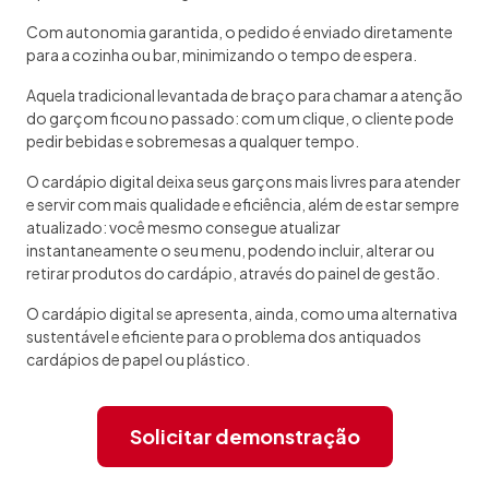
Com autonomia garantida, o pedido é enviado diretamente
para a cozinha ou bar, minimizando o tempo de espera.
Aquela tradicional levantada de braço para chamar a atenção
do garçom ficou no passado: com um clique, o cliente pode
pedir bebidas e sobremesas a qualquer tempo.
O cardápio digital deixa seus garçons mais livres para atender
e servir com mais qualidade e eficiência, além de estar sempre
atualizado: você mesmo consegue atualizar
instantaneamente o seu menu, podendo incluir, alterar ou
retirar produtos do cardápio, através do painel de gestão.
O cardápio digital se apresenta, ainda, como uma alternativa
sustentável e eficiente para o problema dos antiquados
cardápios de papel ou plástico.
Solicitar demonstração