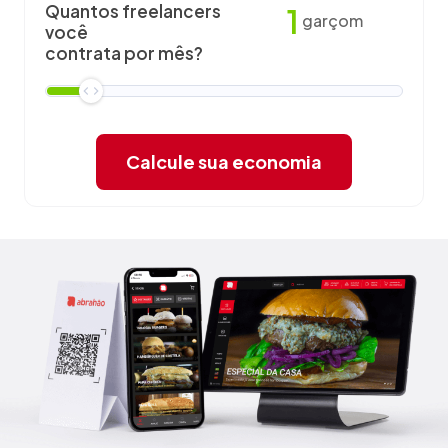
Quantos freelancers
1
garçom
você
contrata por mês?
Calcule sua economia