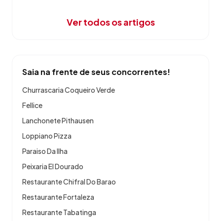
Ver todos os artigos
Saia na frente de seus concorrentes!
Churrascaria Coqueiro Verde
Fellice
Lanchonete Pithausen
Loppiano Pizza
Paraiso Da Ilha
Peixaria El Dourado
Restaurante Chifral Do Barao
Restaurante Fortaleza
Restaurante Tabatinga