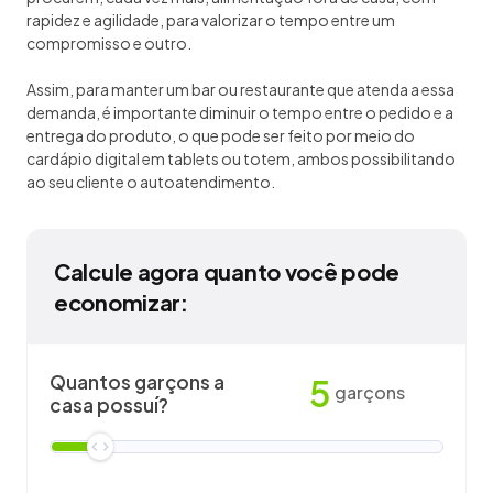
rapidez e agilidade, para valorizar o tempo entre um
compromisso e outro.
Assim, para manter um bar ou restaurante que atenda a essa
demanda, é importante diminuir o tempo entre o pedido e a
entrega do produto, o que pode ser feito por meio do
cardápio digital em tablets ou totem, ambos possibilitando
ao seu cliente o autoatendimento.
Calcule agora quanto você pode
economizar:
Quantos garçons a
5
garçons
casa possuí?