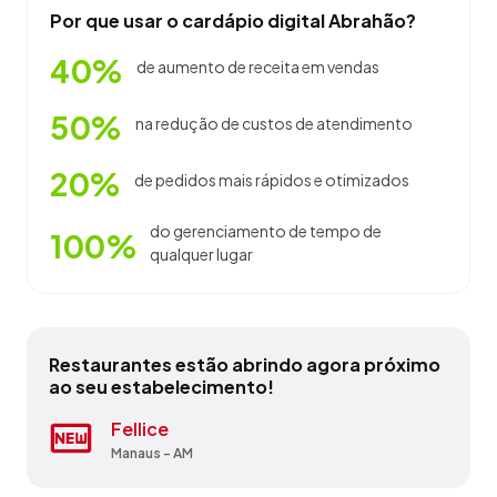
Por que usar o cardápio digital Abrahão?
40%
de aumento de receita em vendas
50%
na redução de custos de atendimento
20%
de pedidos mais rápidos e otimizados
do gerenciamento de tempo de
100%
qualquer lugar
Restaurantes estão abrindo agora próximo
ao seu estabelecimento!
Churrascaria Coqueiro Verde
Fellice
Lanchonete Pithausen
Loppiano Pizza
Paraiso Da Ilha
Peixaria El Dourado
Restaurante Chifral Do Barao
Restaurante Fortaleza
Restaurante Tabatinga
Tortas & Tortas
Manaus - AM
Manaus - AM
Manaus - AM
Manaus - AM
Parintins - AM
Rio Preto da Eva - AM
Itacoatiara - AM
São Gabriel da Cachoeira - AM
Tefé - AM
Manaus - AM