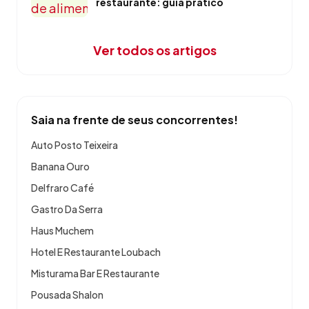
restaurante: guia prático
Ver todos os artigos
Saia na frente de seus concorrentes!
Auto Posto Teixeira
Banana Ouro
Delfraro Café
Gastro Da Serra
Haus Muchem
Hotel E Restaurante Loubach
Misturama Bar E Restaurante
Pousada Shalon