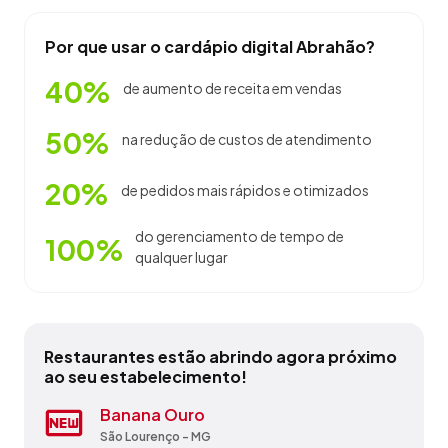
Por que usar o cardápio digital Abrahão?
40%
de aumento de receita em vendas
50%
na redução de custos de atendimento
20%
de pedidos mais rápidos e otimizados
do gerenciamento de tempo de
100%
qualquer lugar
Restaurantes estão abrindo agora próximo
ao seu estabelecimento!
Auto Posto Teixeira
Banana Ouro
Delfraro Café
Gastro Da Serra
Haus Muchem
Hotel E Restaurante Loubach
Misturama Bar E Restaurante
Pousada Shalon
Restaurante E Lanchonete Kanange
Restaurante Pazzanese E Elias
São Sebastião do Oeste - MG
São Lourenço - MG
Caxambu - MG
Catas Altas - MG
Belo Horizonte - MG
Governador Valadares - MG
São João da Lagoa - MG
Divisa Alegre - MG
Malacacheta - MG
Belo Horizonte - MG