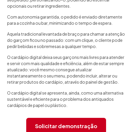
opcionais ou retirar ingredientes.
Com autonomia garantida, o pedido é enviado diretamente
para a cozinha ou bar, minimizando o tempo de espera.
Aquela tradicional levantada de braço para chamar a atenção
do garçom ficou no passado: com um clique, o cliente pode
pedir bebidas e sobremesas a qualquer tempo.
O cardápio digital deixa seus garçons mais livres para atender
e servir com mais qualidade e eficiência, além de estar sempre
atualizado: você mesmo consegue atualizar
instantaneamente o seu menu, podendo incluir, alterar ou
retirar produtos do cardápio, através do painel de gestão.
O cardápio digital se apresenta, ainda, como uma alternativa
sustentável e eficiente para o problema dos antiquados
cardápios de papel ou plástico.
Solicitar demonstração