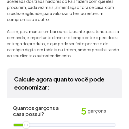
acelerada dos trabalhadores do País fazem com que eles
procurem, cada vez mais, alimentação fora de casa, com
rapidez e agilidade, para valorizar o tempo entre um
compromisso e outro.
Assim, para manter um bar ou restaurante que atenda a essa
demanda, é importante diminuir o tempo entre o pedido e a
entrega do produto, o que pode ser feito por meio do
cardápio digital em tablets ou totem, ambos possibilitando
ao seu cliente o autoatendimento.
Calcule agora quanto você pode
economizar:
Quantos garçons a
5
garçons
casa possuí?