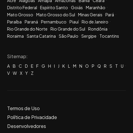
Acre
Alagoas
Amapá
Amazonas
Bahia
Ceará
Distrito Federal
Espírito Santo
Goiás
Maranhão
Mato Grosso
Mato Grosso do Sul
Minas Gerais
Pará
Paraíba
Paraná
Pernambuco
Piauí
Rio de Janeiro
Rio Grande do Norte
Rio Grande do Sul
Rondônia
Roraima
Santa Catarina
São Paulo
Sergipe
Tocantins
Sitemap:
A
B
C
D
E
F
G
H
I
J
K
L
M
N
O
P
Q
R
S
T
U
V
W
X
Y
Z
Termos de Uso
Política de Privacidade
Desenvolvedores