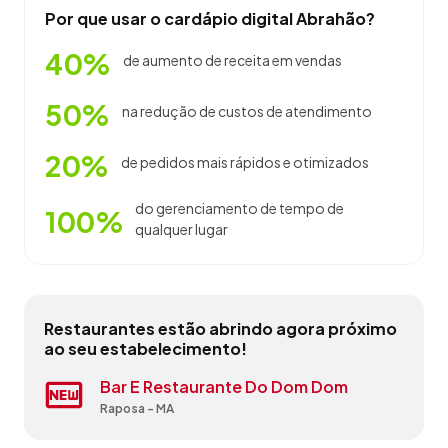
Por que usar o cardápio digital Abrahão?
40%
de aumento de receita em vendas
50%
na redução de custos de atendimento
20%
de pedidos mais rápidos e otimizados
do gerenciamento de tempo de
100%
qualquer lugar
Restaurantes estão abrindo agora próximo
ao seu estabelecimento!
Baluarte Ecoturismo
Bar E Restaurante Do Dom Dom
Cabana Do Sol
Centro Sul Empreendimentos
Chaga Mais
Churrascaria O Gaucho
Dolcce Grill
J C Restaurante
Restaurante Rei Do Cupim
Restaurante Sabores Da Carmem
Tutóia - MA
Raposa - MA
São Luís - MA
Carolina - MA
Carolina - MA
São Luís - MA
São Luís - MA
Barreirinhas - MA
Santa Luzia do Paruá - MA
Barreirinhas - MA