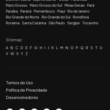
Mato Grosso
Mato Grosso do Sul
Minas Gerais
Pará
Paraíba
Paraná
Pernambuco
Piauí
Rio de Janeiro
Rio Grande do Norte
Rio Grande do Sul
Rondônia
Roraima
Santa Catarina
São Paulo
Sergipe
Tocantins
Sitemap:
A
B
C
D
E
F
G
H
I
J
K
L
M
N
O
P
Q
R
S
T
U
V
W
X
Y
Z
Termos de Uso
Política de Privacidade
Desenvolvedores