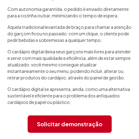
Com autonomia garantida, o pedido é enviado diretamente
para a cozinha ou bar, minimizando o tempo de espera.
Aquela tradicional levantada de braço para chamar a atenção
do garçom ficou no passado: com um clique, o cliente pode
pedir bebidas e sobremesas a qualquer tempo.
O cardápio digital deixa seus garçons mais livres para atender
e servir com mais qualidade e eficiência, além de estar sempre
atualizado: você mesmo consegue atualizar
instantaneamente o seu menu, podendo incluir, alterar ou
retirar produtos do cardápio, através do painel de gestão.
O cardápio digital se apresenta, ainda, como uma alternativa
sustentável e eficiente para o problema dos antiquados
cardápios de papel ou plástico.
Solicitar demonstração