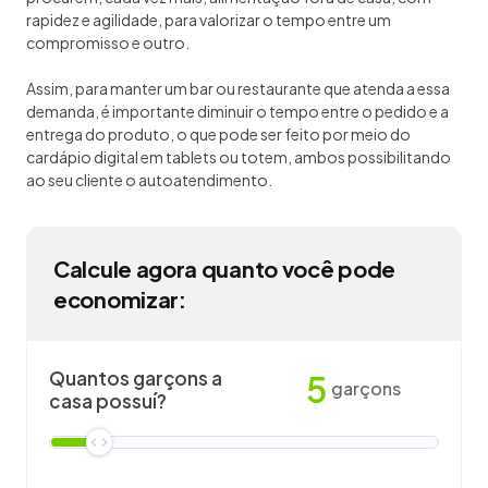
rapidez e agilidade, para valorizar o tempo entre um
compromisso e outro.
Assim, para manter um bar ou restaurante que atenda a essa
demanda, é importante diminuir o tempo entre o pedido e a
entrega do produto, o que pode ser feito por meio do
cardápio digital em tablets ou totem, ambos possibilitando
ao seu cliente o autoatendimento.
Calcule agora quanto você pode
economizar:
Quantos garçons a
5
garçons
casa possuí?