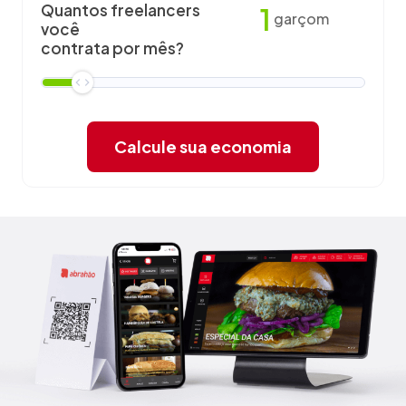
Quantos freelancers
1
garçom
você
contrata por mês?
Calcule sua economia