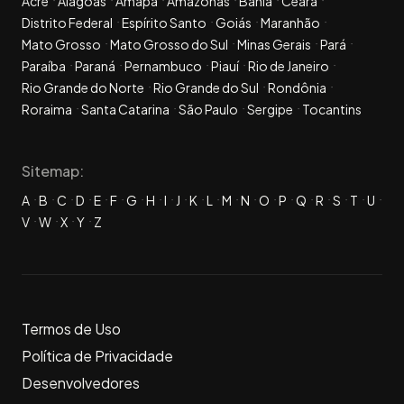
Acre
Alagoas
Amapá
Amazonas
Bahia
Ceará
Distrito Federal
Espírito Santo
Goiás
Maranhão
Mato Grosso
Mato Grosso do Sul
Minas Gerais
Pará
Paraíba
Paraná
Pernambuco
Piauí
Rio de Janeiro
Rio Grande do Norte
Rio Grande do Sul
Rondônia
Roraima
Santa Catarina
São Paulo
Sergipe
Tocantins
Sitemap:
A
B
C
D
E
F
G
H
I
J
K
L
M
N
O
P
Q
R
S
T
U
V
W
X
Y
Z
Termos de Uso
Política de Privacidade
Desenvolvedores