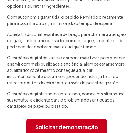
opcionais ou retirar ingredientes.
Com autonomia garantida, o pedido é enviado diretamente
para a cozinha ou bar, minimizando o tempo de espera.
Aquela tradicional levantada de braço para chamar a atenção
do garçom ficou no passado: com um clique, o cliente pode
pedir bebidas e sobremesas a qualquer tempo.
O cardápio digital deixa seus garçons mais livres para atender
e servir com mais qualidade e eficiência, além de estar sempre
atualizado: você mesmo consegue atualizar
instantaneamente o seu menu, podendo incluir, alterar ou
retirar produtos do cardápio, através do painel de gestão.
O cardápio digital se apresenta, ainda, como uma alternativa
sustentável e eficiente para o problema dos antiquados
cardápios de papel ou plástico.
Solicitar demonstração