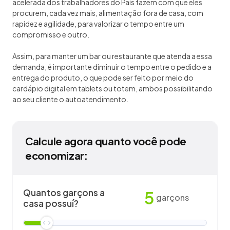
acelerada dos trabalhadores do País fazem com que eles
procurem, cada vez mais, alimentação fora de casa, com
rapidez e agilidade, para valorizar o tempo entre um
compromisso e outro.
Assim, para manter um bar ou restaurante que atenda a essa
demanda, é importante diminuir o tempo entre o pedido e a
entrega do produto, o que pode ser feito por meio do
cardápio digital em tablets ou totem, ambos possibilitando
ao seu cliente o autoatendimento.
Calcule agora quanto você pode
economizar:
Quantos garçons a
5
garçons
casa possuí?