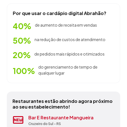
Por que usar o cardápio digital Abrahão?
40%
de aumento de receita em vendas
50%
na redução de custos de atendimento
20%
de pedidos mais rápidos e otimizados
do gerenciamento de tempo de
100%
qualquer lugar
Restaurantes estão abrindo agora próximo
ao seu estabelecimento!
Bar E Lancheria Do Cebola
Bar E Restaurante Mangueira
Camping Rio Belo
Choppao Haus
Di Paolo Galeto E Grelhados Ltda
Gringo Gastronomia
Provensi & Provensi Ltda
Supermercado Baklizi
Vento Da Costa Boteco
Zimbabwe
Espumoso - RS
Cruzeiro do Sul - RS
Caxias do Sul - RS
Montenegro - RS
Caxias do Sul - RS
Montenegro - RS
Porto Alegre - RS
Quaraí - RS
Cambará do Sul - RS
São Leopoldo - RS