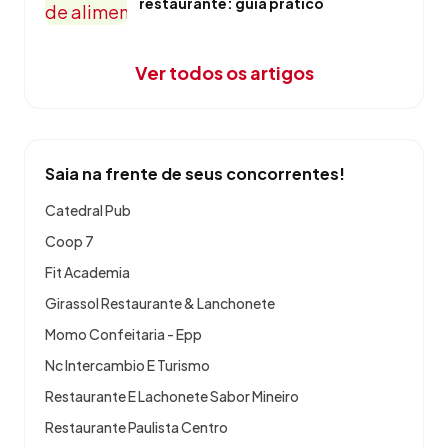
restaurante: guia prático
Ver todos os artigos
Saia na frente de seus concorrentes!
Catedral Pub
Coop 7
Fit Academia
Girassol Restaurante & Lanchonete
Momo Confeitaria - Epp
Nc Intercambio E Turismo
Restaurante E Lachonete Sabor Mineiro
Restaurante Paulista Centro