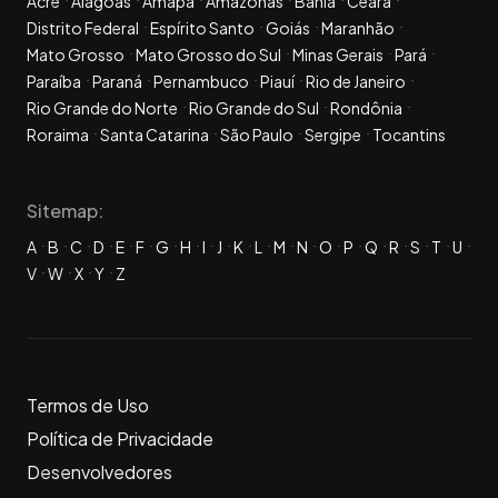
Acre
Alagoas
Amapá
Amazonas
Bahia
Ceará
Distrito Federal
Espírito Santo
Goiás
Maranhão
Mato Grosso
Mato Grosso do Sul
Minas Gerais
Pará
Paraíba
Paraná
Pernambuco
Piauí
Rio de Janeiro
Rio Grande do Norte
Rio Grande do Sul
Rondônia
Roraima
Santa Catarina
São Paulo
Sergipe
Tocantins
Sitemap:
A
B
C
D
E
F
G
H
I
J
K
L
M
N
O
P
Q
R
S
T
U
V
W
X
Y
Z
Termos de Uso
Política de Privacidade
Desenvolvedores