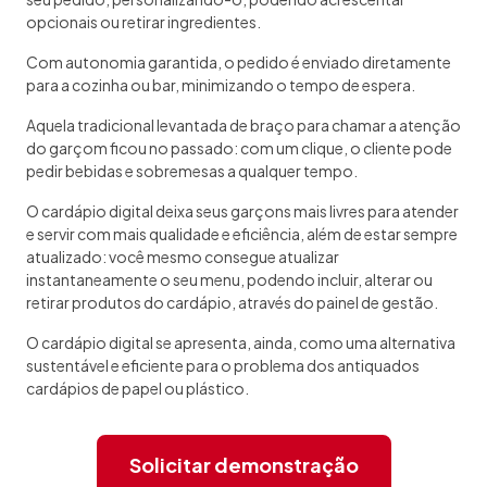
opcionais ou retirar ingredientes.
Com autonomia garantida, o pedido é enviado diretamente
para a cozinha ou bar, minimizando o tempo de espera.
Aquela tradicional levantada de braço para chamar a atenção
do garçom ficou no passado: com um clique, o cliente pode
pedir bebidas e sobremesas a qualquer tempo.
O cardápio digital deixa seus garçons mais livres para atender
e servir com mais qualidade e eficiência, além de estar sempre
atualizado: você mesmo consegue atualizar
instantaneamente o seu menu, podendo incluir, alterar ou
retirar produtos do cardápio, através do painel de gestão.
O cardápio digital se apresenta, ainda, como uma alternativa
sustentável e eficiente para o problema dos antiquados
cardápios de papel ou plástico.
Solicitar demonstração