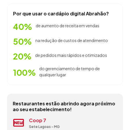
Por que usar o cardápio digital Abrahão?
40%
de aumento de receita em vendas
50%
na redução de custos de atendimento
20%
de pedidos mais rápidos e otimizados
do gerenciamento de tempo de
100%
qualquer lugar
Restaurantes estão abrindo agora próximo
ao seu estabelecimento!
Catedral Pub
Coop 7
Fit Academia
Girassol Restaurante & Lanchonete
Momo Confeitaria - Epp
Nc Intercambio E Turismo
Restaurante E Lachonete Sabor
Restaurante Paulista Centro
Tele Pizza Tarantela
Toca Do Mineiro
Mineiro
Diamantina - MG
Sete Lagoas - MG
Monte Carmelo - MG
Capelinha - MG
Belo Horizonte - MG
Varginha - MG
Contagem - MG
Diamantina - MG
Sapucaí-Mirim - MG