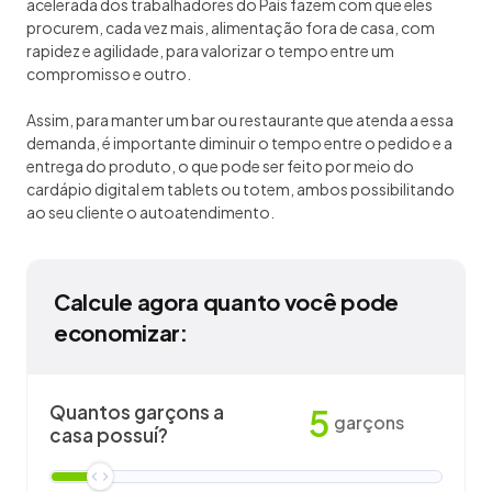
acelerada dos trabalhadores do País fazem com que eles
procurem, cada vez mais, alimentação fora de casa, com
rapidez e agilidade, para valorizar o tempo entre um
compromisso e outro.
Assim, para manter um bar ou restaurante que atenda a essa
demanda, é importante diminuir o tempo entre o pedido e a
entrega do produto, o que pode ser feito por meio do
cardápio digital em tablets ou totem, ambos possibilitando
ao seu cliente o autoatendimento.
Calcule agora quanto você pode
economizar:
Quantos garçons a
5
garçons
casa possuí?