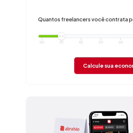
Quantos freelancers você
contrata 
00
01
02
03
04
Calcule sua econ