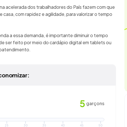
ina acelerada dos trabalhadores do País fazem com que
 casa, com rapidez e agilidade, para valorizar o tempo
enda a essa demanda, é importante diminuir o tempo
e ser feito por meio do cardápio digital em tablets ou
utoatendimento.
conomizar:
5
garçons
25
30
35
40
45
50