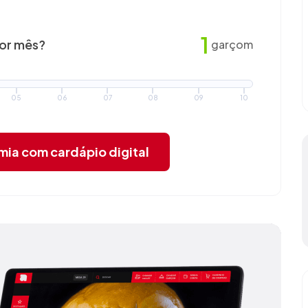
1
por mês?
garçom
05
06
07
08
09
10
omia
com cardápio digital