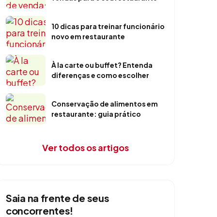
10 dicas para treinar funcionário
novo em restaurante
À la carte ou buffet? Entenda
diferenças e como escolher
Conservação de alimentos em
restaurante: guia prático
Ver todos os artigos
Saia na frente de seus
concorrentes!