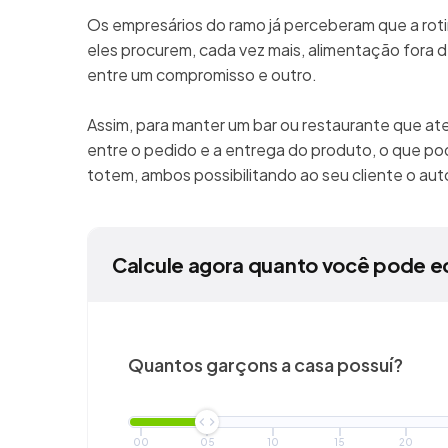
Os empresários do ramo já perceberam que a rot
eles procurem, cada vez mais, alimentação fora de
entre um compromisso e outro.
Assim, para manter um bar ou restaurante que at
entre o pedido e a entrega do produto, o que pod
totem, ambos possibilitando ao seu cliente o a
Calcule agora quanto você pode e
Quantos garçons a casa possuí?
00
05
10
15
20