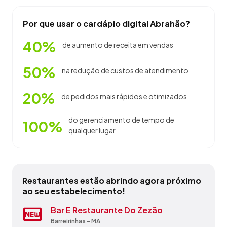
Por que usar o cardápio digital Abrahão?
40%
de aumento de receita em vendas
50%
na redução de custos de atendimento
20%
de pedidos mais rápidos e otimizados
do gerenciamento de tempo de
100%
qualquer lugar
Restaurantes estão abrindo agora próximo
ao seu estabelecimento!
Baluarte Ecoturismo
Bar E Restaurante Do Zezão
Chang Lee São Luis
Maré Alta
Mercearia Avenida
Pousada Boa Vista
Restaurante E Pousada Balneário
Self - Service Ta Delicia
Valparaiso Complexo Turístico Ltda
Veleiros Bufet Eventos
Paquetá
Tutóia - MA
Barreirinhas - MA
São Luís - MA
Barreirinhas - MA
Fortaleza dos Nogueiras - MA
Barreirinhas - MA
Barreirinhas - MA
Paço do Lumiar - MA
São Luís - MA