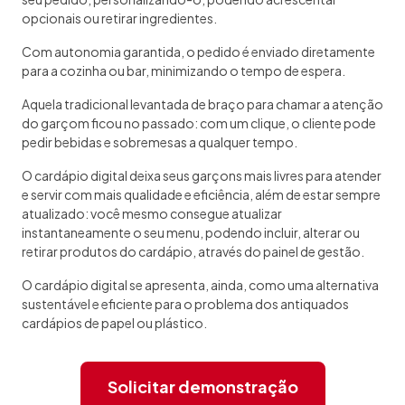
opcionais ou retirar ingredientes.
Com autonomia garantida, o pedido é enviado diretamente
para a cozinha ou bar, minimizando o tempo de espera.
Aquela tradicional levantada de braço para chamar a atenção
do garçom ficou no passado: com um clique, o cliente pode
pedir bebidas e sobremesas a qualquer tempo.
O cardápio digital deixa seus garçons mais livres para atender
e servir com mais qualidade e eficiência, além de estar sempre
atualizado: você mesmo consegue atualizar
instantaneamente o seu menu, podendo incluir, alterar ou
retirar produtos do cardápio, através do painel de gestão.
O cardápio digital se apresenta, ainda, como uma alternativa
sustentável e eficiente para o problema dos antiquados
cardápios de papel ou plástico.
Solicitar demonstração