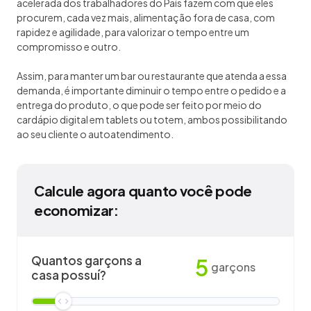
acelerada dos trabalhadores do País fazem com que eles
procurem, cada vez mais, alimentação fora de casa, com
rapidez e agilidade, para valorizar o tempo entre um
compromisso e outro.
Assim, para manter um bar ou restaurante que atenda a essa
demanda, é importante diminuir o tempo entre o pedido e a
entrega do produto, o que pode ser feito por meio do
cardápio digital em tablets ou totem, ambos possibilitando
ao seu cliente o autoatendimento.
Calcule agora quanto você pode
economizar:
Quantos garçons a
5
garçons
casa possuí?