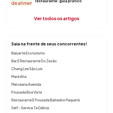
restaurante: guia prático
Ver todos os artigos
Saia na frente de seus concorrentes!
Baluarte Ecoturismo
Bar E Restaurante Do Zezão
Chang Lee São Luis
Maré Alta
Mercearia Avenida
Pousada Boa Vista
Restaurante E Pousada Balneário Paquetá
Self - Service Ta Delicia