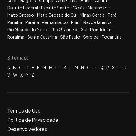
Acre
Alagoas
Amapá
Amazonas
Bahia
Ceará
Distrito Federal
Espírito Santo
Goiás
Maranhão
Mato Grosso
Mato Grosso do Sul
Minas Gerais
Pará
Paraíba
Paraná
Pernambuco
Piauí
Rio de Janeiro
Rio Grande do Norte
Rio Grande do Sul
Rondônia
Roraima
Santa Catarina
São Paulo
Sergipe
Tocantins
Sitemap:
A
B
C
D
E
F
G
H
I
J
K
L
M
N
O
P
Q
R
S
T
U
V
W
X
Y
Z
Termos de Uso
Política de Privacidade
Desenvolvedores