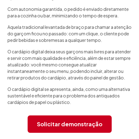
Com autonomia garantida, o pedido é enviado diretamente
para a cozinha ou bar, minimizando o tempo de espera.
Aquela tradicional levantada de braço para chamar a atenção
do garçom ficou no passado: com um clique, o cliente pode
pedir bebidas e sobremesas a qualquer tempo.
O cardápio digital deixa seus garçons mais livres para atender
e servir com mais qualidade e eficiência, além de estar sempre
atualizado: você mesmo consegue atualizar
instantaneamente o seu menu, podendo incluir, alterar ou
retirar produtos do cardápio, através do painel de gestão.
O cardápio digital se apresenta, ainda, como uma alternativa
sustentável e eficiente para o problema dos antiquados
cardápios de papel ou plástico.
Solicitar demonstração