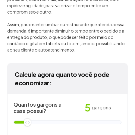
rapidez e agilidade, para valorizar o tempo entre um
compromisso e outro.
Assim, para manter um bar ou restaurante que atenda a essa
demanda, é importante diminuir o tempo entre o pedido e a
entrega do produto, o que pode ser feito por meio do
cardápio digital em tablets ou totem, ambos possibilitando
ao seu cliente o autoatendimento.
Calcule agora quanto você pode
economizar:
Quantos garçons a
5
garçons
casa possuí?