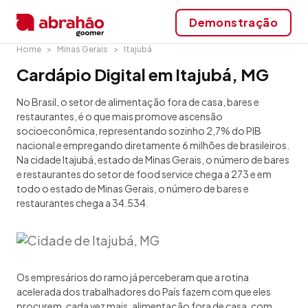
Demonstração
Home
Minas Gerais
Itajubá
Cardápio Digital em Itajubá, MG
No Brasil, o setor de alimentação fora de casa, bares e
restaurantes, é o que mais promove ascensão
socioeconômica, representando sozinho 2,7% do PIB
nacional e empregando diretamente 6 milhões de brasileiros.
Na cidade Itajubá, estado de Minas Gerais, o número de bares
e restaurantes do setor de food service chega a 273 e em
todo o estado de Minas Gerais, o número de bares e
restaurantes chega a 34.534.
Os empresários do ramo já perceberam que a rotina
acelerada dos trabalhadores do País fazem com que eles
procurem, cada vez mais, alimentação fora de casa, com