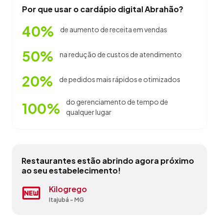
Por que usar o cardápio digital Abrahão?
40%
de aumento de receita em vendas
50%
na redução de custos de atendimento
20%
de pedidos mais rápidos e otimizados
do gerenciamento de tempo de
100%
qualquer lugar
Restaurantes estão abrindo agora próximo
ao seu estabelecimento!
4 Estações Grill
Kilogrego
Nat Vida Acai
Nyx
Quitandas Bar
Restaurante E Buffet Casa Grande
Restaurante Sem Nome
Saboreando
Toca Do Caboclo Restaurante
Xandi Restaurante
Itabirito - MG
Itajubá - MG
Padre Paraíso - MG
Belo Horizonte - MG
Morro da Garça - MG
Itajubá - MG
Itajubá - MG
Belo Horizonte - MG
Itajubá - MG
Itajubá - MG