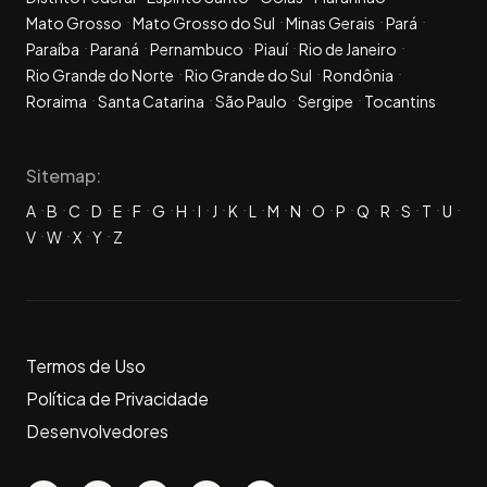
Mato Grosso
Mato Grosso do Sul
Minas Gerais
Pará
Paraíba
Paraná
Pernambuco
Piauí
Rio de Janeiro
Rio Grande do Norte
Rio Grande do Sul
Rondônia
Roraima
Santa Catarina
São Paulo
Sergipe
Tocantins
Sitemap:
A
B
C
D
E
F
G
H
I
J
K
L
M
N
O
P
Q
R
S
T
U
V
W
X
Y
Z
Termos de Uso
Política de Privacidade
Desenvolvedores