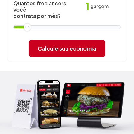
Quantos freelancers
1
garçom
você
contrata por mês?
Calcule sua economia