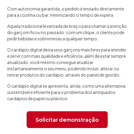
Com autonomia garantida, o pedido é enviado diretamente
para a cozinha ou bar, minimizando o tempo de espera.
Aquela tradicional levantada de braço para chamar a atenção
do garçom ficou no passado: com um clique, o cliente pode
pedir bebidas e sobremesas a qualquer tempo.
O cardápio digital deixa seus garçons mais livres para atender
e servir com mais qualidade e eficiência, além de estar sempre
atualizado: você mesmo consegue atualizar
instantaneamente o seu menu, podendo incluir, alterar ou
retirar produtos do cardápio, através do painel de gestão.
O cardápio digital se apresenta, ainda, como uma alternativa
sustentável e eficiente para o problema dos antiquados
cardápios de papel ou plástico.
Solicitar demonstração