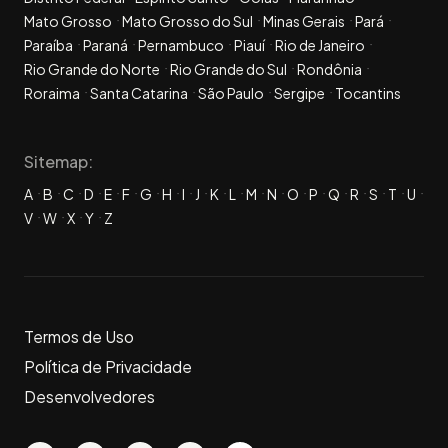
Mato Grosso
Mato Grosso do Sul
Minas Gerais
Pará
Paraíba
Paraná
Pernambuco
Piauí
Rio de Janeiro
Rio Grande do Norte
Rio Grande do Sul
Rondônia
Roraima
Santa Catarina
São Paulo
Sergipe
Tocantins
Sitemap:
A
B
C
D
E
F
G
H
I
J
K
L
M
N
O
P
Q
R
S
T
U
V
W
X
Y
Z
Termos de Uso
Política de Privacidade
Desenvolvedores