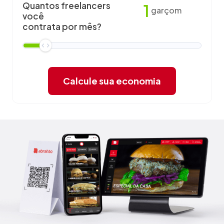
Quantos freelancers
1
garçom
você
contrata por mês?
Calcule sua economia