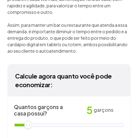
rapidez e agilidade, para valorizar o tempo entre um
compromisso e outro.
Assim, para manter um bar ou restaurante que atenda a essa
demanda, é importante diminuir o tempo entre o pedido e a
entrega do produto, o que pode ser feito por meio do
cardápio digital em tablets ou totem, ambos possibilitando
ao seu cliente o autoatendimento.
Calcule agora quanto você pode
economizar:
Quantos garçons a
5
garçons
casa possuí?