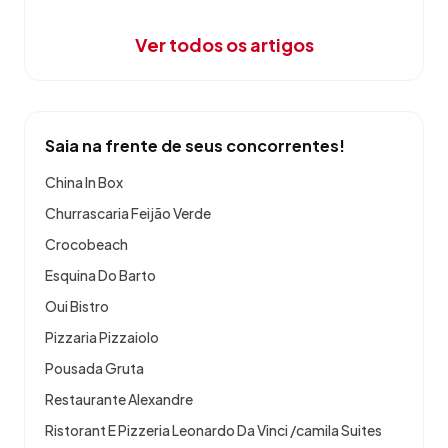
Ver todos os artigos
Saia na frente de seus concorrentes!
China In Box
Churrascaria Feijão Verde
Crocobeach
Esquina Do Barto
Oui Bistro
Pizzaria Pizzaiolo
Pousada Gruta
Restaurante Alexandre
Ristorant E Pizzeria Leonardo Da Vinci /camila Suites