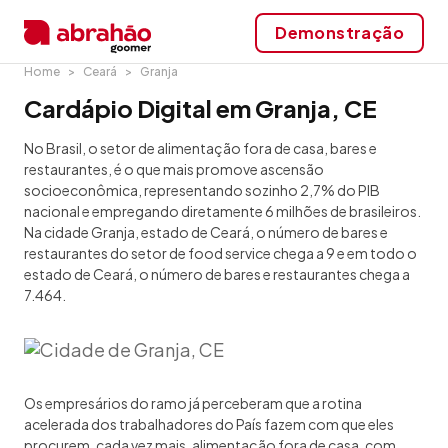
Demonstração
Home
Ceará
Granja
Cardápio Digital em Granja, CE
No Brasil, o setor de alimentação fora de casa, bares e
restaurantes, é o que mais promove ascensão
socioeconômica, representando sozinho 2,7% do PIB
nacional e empregando diretamente 6 milhões de brasileiros.
Na cidade Granja, estado de Ceará, o número de bares e
restaurantes do setor de food service chega a 9 e em todo o
estado de Ceará, o número de bares e restaurantes chega a
7.464.
Os empresários do ramo já perceberam que a rotina
acelerada dos trabalhadores do País fazem com que eles
procurem, cada vez mais, alimentação fora de casa, com