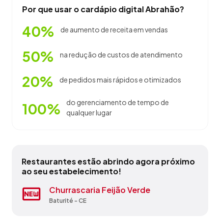
Por que usar o cardápio digital Abrahão?
40%
de aumento de receita em vendas
50%
na redução de custos de atendimento
20%
de pedidos mais rápidos e otimizados
do gerenciamento de tempo de
100%
qualquer lugar
Restaurantes estão abrindo agora próximo
ao seu estabelecimento!
China In Box
Churrascaria Feijão Verde
Crocobeach
Esquina Do Barto
Oui Bistro
Pizzaria Pizzaiolo
Pousada Gruta
Restaurante Alexandre
Ristorant E Pizzeria Leonardo Da Vinci
Society Grill
/camila Suites
Fortaleza - CE
Baturité - CE
Fortaleza - CE
Jaguaribe - CE
Fortaleza - CE
Fortaleza - CE
Ubajara - CE
Jijoca de Jericoacoara - CE
Fortaleza - CE
Jijoca de Jericoacoara - CE