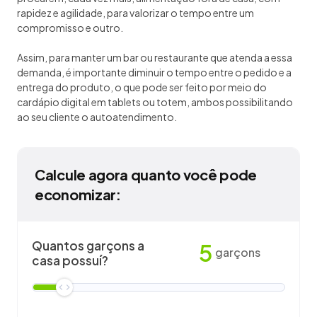
rapidez e agilidade, para valorizar o tempo entre um
compromisso e outro.
Assim, para manter um bar ou restaurante que atenda a essa
demanda, é importante diminuir o tempo entre o pedido e a
entrega do produto, o que pode ser feito por meio do
cardápio digital em tablets ou totem, ambos possibilitando
ao seu cliente o autoatendimento.
Calcule agora quanto você pode
economizar:
Quantos garçons a
5
garçons
casa possuí?