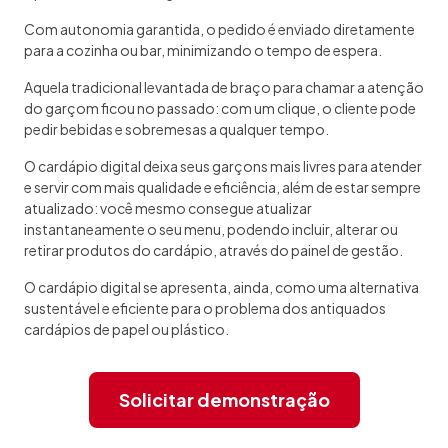
Com autonomia garantida, o pedido é enviado diretamente
para a cozinha ou bar, minimizando o tempo de espera.
Aquela tradicional levantada de braço para chamar a atenção
do garçom ficou no passado: com um clique, o cliente pode
pedir bebidas e sobremesas a qualquer tempo.
O cardápio digital deixa seus garçons mais livres para atender
e servir com mais qualidade e eficiência, além de estar sempre
atualizado: você mesmo consegue atualizar
instantaneamente o seu menu, podendo incluir, alterar ou
retirar produtos do cardápio, através do painel de gestão.
O cardápio digital se apresenta, ainda, como uma alternativa
sustentável e eficiente para o problema dos antiquados
cardápios de papel ou plástico.
Solicitar demonstração