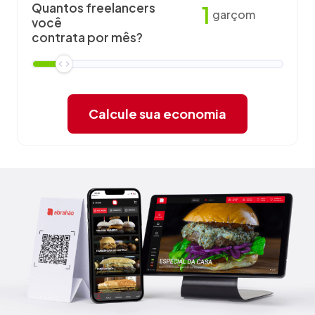
Quantos freelancers
1
garçom
você
contrata por mês?
Calcule sua economia