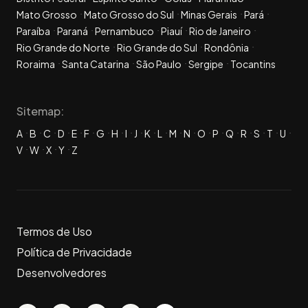
Mato Grosso
Mato Grosso do Sul
Minas Gerais
Pará
Paraíba
Paraná
Pernambuco
Piauí
Rio de Janeiro
Rio Grande do Norte
Rio Grande do Sul
Rondônia
Roraima
Santa Catarina
São Paulo
Sergipe
Tocantins
Sitemap:
A
B
C
D
E
F
G
H
I
J
K
L
M
N
O
P
Q
R
S
T
U
V
W
X
Y
Z
Termos de Uso
Política de Privacidade
Desenvolvedores