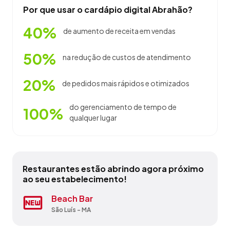
Por que usar o cardápio digital Abrahão?
40%
de aumento de receita em vendas
50%
na redução de custos de atendimento
20%
de pedidos mais rápidos e otimizados
do gerenciamento de tempo de
100%
qualquer lugar
Restaurantes estão abrindo agora próximo
ao seu estabelecimento!
Anexo
Beach Bar
Bob's Texaco
Chang Lee São Luis
Eco Acai
J C Restaurante
Marina Tropical
Pousada Guarimãs
Terraco Vip Show
Toque Italiano Eventos
São José de Ribamar - MA
São Luís - MA
São Luís - MA
São Luís - MA
Barreirinhas - MA
Barreirinhas - MA
Barreirinhas - MA
Morros - MA
Cururupu - MA
São Luís - MA