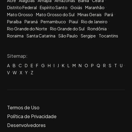
Acre
Alagoas
Amapá
Amazonas
Bahia
Ceará
Distrito Federal
Espírito Santo
Goiás
Maranhão
Mato Grosso
Mato Grosso do Sul
Minas Gerais
Pará
Paraíba
Paraná
Pernambuco
Piauí
Rio de Janeiro
Rio Grande do Norte
Rio Grande do Sul
Rondônia
Roraima
Santa Catarina
São Paulo
Sergipe
Tocantins
Sitemap:
A
B
C
D
E
F
G
H
I
J
K
L
M
N
O
P
Q
R
S
T
U
V
W
X
Y
Z
Termos de Uso
Política de Privacidade
Desenvolvedores