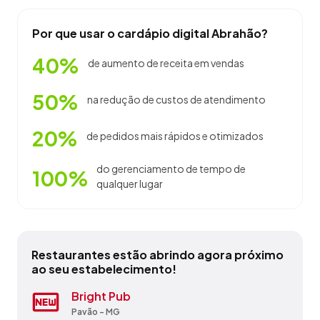
Por que usar o cardápio digital Abrahão?
40%
de aumento de receita em vendas
50%
na redução de custos de atendimento
20%
de pedidos mais rápidos e otimizados
do gerenciamento de tempo de
100%
qualquer lugar
Restaurantes estão abrindo agora próximo
ao seu estabelecimento!
Bar E Restaurante Carne De Sol
Bright Pub
Churrascaria Varanda Verde
Doce Esquina Sorveteria E Doceria
L'italia Buffet
Lanchonete Bom Sabor
Marshmallow Refeicoes
Restaurante E Hotel Joelho De Porco
Sapare & Deguste Dressing
T & N Restaurante
Padre Paraíso - MG
Pavão - MG
Itaúna - MG
Itamarandiba - MG
Poços de Caldas - MG
Campanário - MG
Congonhas - MG
Extrema - MG
Diamantina - MG
Pirapora - MG