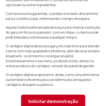
opcionais ou retirar ingredientes.
Com autonomia garantida, o pedido é enviado diretamente
para a cozinha ou bar, minimizando o tempo de espera.
Aquela tradicional levantada de braço para chamar a atenção
do garçom ficou no passado: com um clique, o cliente pode
pedir bebidas e sobremesas a qualquer tempo.
O cardápio digital deixa seus garçons mais livres para atender
e servir com mais qualidade e eficiência, além de estar sempre
atualizado: você mesmo consegue atualizar
instantaneamente o seu menu, podendo incluir, alterar ou
retirar produtos do cardápio, através do painel de gestão.
O cardápio digital se apresenta, ainda, como uma alternativa
sustentável e eficiente para o problema dos antiquados
cardápios de papel ou plástico.
Solicitar demonstração