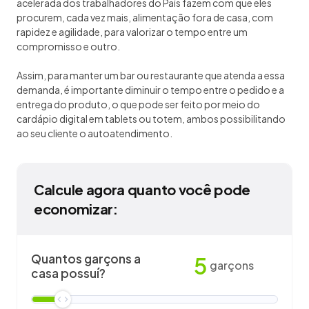
acelerada dos trabalhadores do País fazem com que eles
procurem, cada vez mais, alimentação fora de casa, com
rapidez e agilidade, para valorizar o tempo entre um
compromisso e outro.
Assim, para manter um bar ou restaurante que atenda a essa
demanda, é importante diminuir o tempo entre o pedido e a
entrega do produto, o que pode ser feito por meio do
cardápio digital em tablets ou totem, ambos possibilitando
ao seu cliente o autoatendimento.
Calcule agora quanto você pode
economizar:
Quantos garçons a
5
garçons
casa possuí?