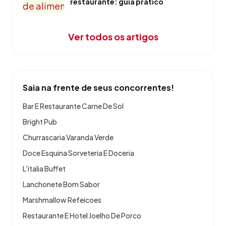
restaurante: guia prático
Ver todos os artigos
Saia na frente de seus concorrentes!
Bar E Restaurante Carne De Sol
Bright Pub
Churrascaria Varanda Verde
Doce Esquina Sorveteria E Doceria
L'italia Buffet
Lanchonete Bom Sabor
Marshmallow Refeicoes
Restaurante E Hotel Joelho De Porco