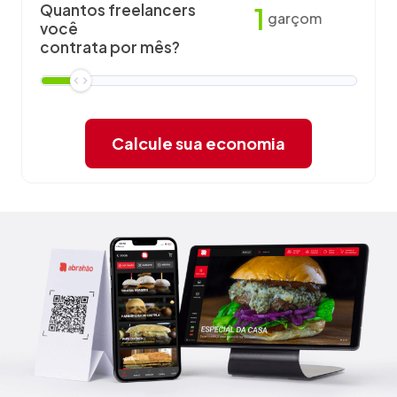
Quantos freelancers
1
garçom
você
contrata por mês?
Calcule sua economia