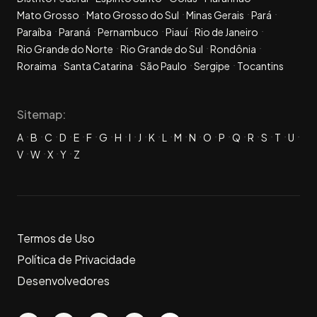
Mato Grosso
Mato Grosso do Sul
Minas Gerais
Pará
Paraíba
Paraná
Pernambuco
Piauí
Rio de Janeiro
Rio Grande do Norte
Rio Grande do Sul
Rondônia
Roraima
Santa Catarina
São Paulo
Sergipe
Tocantins
Sitemap:
A
B
C
D
E
F
G
H
I
J
K
L
M
N
O
P
Q
R
S
T
U
V
W
X
Y
Z
Termos de Uso
Política de Privacidade
Desenvolvedores