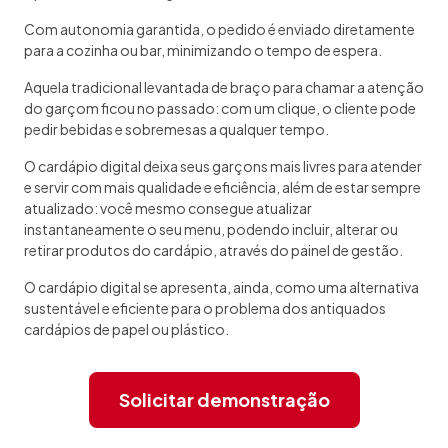
Com autonomia garantida, o pedido é enviado diretamente
para a cozinha ou bar, minimizando o tempo de espera.
Aquela tradicional levantada de braço para chamar a atenção
do garçom ficou no passado: com um clique, o cliente pode
pedir bebidas e sobremesas a qualquer tempo.
O cardápio digital deixa seus garçons mais livres para atender
e servir com mais qualidade e eficiência, além de estar sempre
atualizado: você mesmo consegue atualizar
instantaneamente o seu menu, podendo incluir, alterar ou
retirar produtos do cardápio, através do painel de gestão.
O cardápio digital se apresenta, ainda, como uma alternativa
sustentável e eficiente para o problema dos antiquados
cardápios de papel ou plástico.
Solicitar demonstração