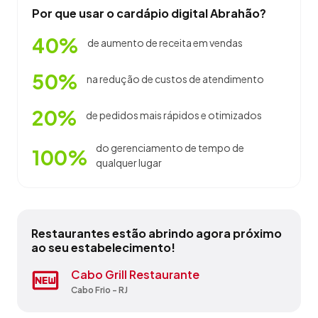
Por que usar o cardápio digital Abrahão?
40%
de aumento de receita em vendas
50%
na redução de custos de atendimento
20%
de pedidos mais rápidos e otimizados
do gerenciamento de tempo de
100%
qualquer lugar
Restaurantes estão abrindo agora próximo
ao seu estabelecimento!
Cabo Frio Hopedagem
Cabo Grill Restaurante
Chez Michou
Hotel Nanuque
Padaria Requinte Do Forte
Pousada Acquamarine
Pousada Cabo Frio
Pousada Marlin Ltda
Pousada Porto Canal
Top Pizza Point 13 Pizzaria E
Restaurante
Cabo Frio - RJ
Cabo Frio - RJ
Cabo Frio - RJ
Cabo Frio - RJ
Cabo Frio - RJ
Cabo Frio - RJ
Cabo Frio - RJ
Cabo Frio - RJ
Cabo Frio - RJ
Cabo Frio - RJ