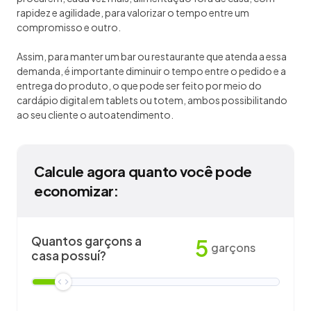
rapidez e agilidade, para valorizar o tempo entre um
compromisso e outro.
Assim, para manter um bar ou restaurante que atenda a essa
demanda, é importante diminuir o tempo entre o pedido e a
entrega do produto, o que pode ser feito por meio do
cardápio digital em tablets ou totem, ambos possibilitando
ao seu cliente o autoatendimento.
Calcule agora quanto você pode
economizar:
Quantos garçons a
5
garçons
casa possuí?