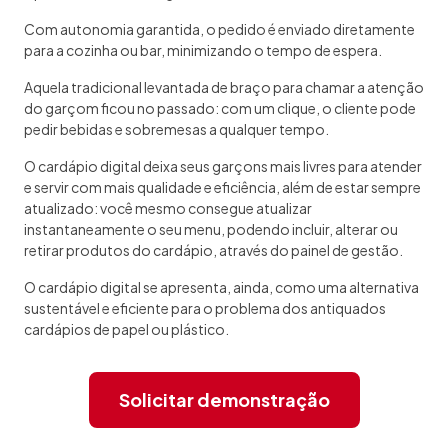
Com autonomia garantida, o pedido é enviado diretamente
para a cozinha ou bar, minimizando o tempo de espera.
Aquela tradicional levantada de braço para chamar a atenção
do garçom ficou no passado: com um clique, o cliente pode
pedir bebidas e sobremesas a qualquer tempo.
O cardápio digital deixa seus garçons mais livres para atender
e servir com mais qualidade e eficiência, além de estar sempre
atualizado: você mesmo consegue atualizar
instantaneamente o seu menu, podendo incluir, alterar ou
retirar produtos do cardápio, através do painel de gestão.
O cardápio digital se apresenta, ainda, como uma alternativa
sustentável e eficiente para o problema dos antiquados
cardápios de papel ou plástico.
Solicitar demonstração