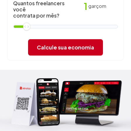
Quantos freelancers
1
garçom
você
contrata por mês?
Calcule sua economia