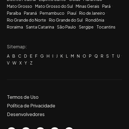
Mato Grosso
Mato Grosso do Sul
Minas Gerais
Pará
Paraíba
Paraná
Pernambuco
Piauí
Rio de Janeiro
Rio Grande do Norte
Rio Grande do Sul
Rondônia
Roraima
Santa Catarina
São Paulo
Sergipe
Tocantins
Sitemap:
A
B
C
D
E
F
G
H
I
J
K
L
M
N
O
P
Q
R
S
T
U
V
W
X
Y
Z
Termos de Uso
Política de Privacidade
Desenvolvedores