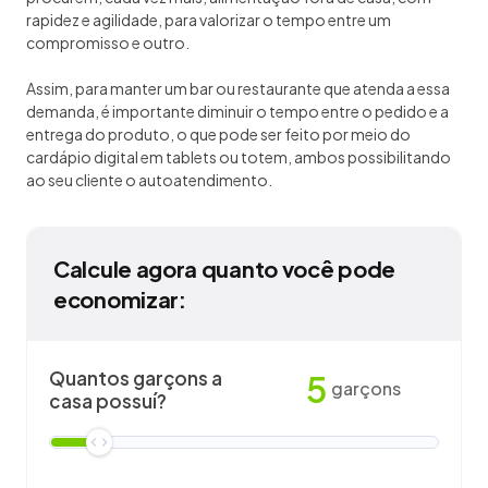
rapidez e agilidade, para valorizar o tempo entre um
compromisso e outro.
Assim, para manter um bar ou restaurante que atenda a essa
demanda, é importante diminuir o tempo entre o pedido e a
entrega do produto, o que pode ser feito por meio do
cardápio digital em tablets ou totem, ambos possibilitando
ao seu cliente o autoatendimento.
Calcule agora quanto você pode
economizar:
Quantos garçons a
5
garçons
casa possuí?