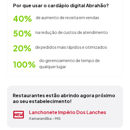
Por que usar o cardápio digital Abrahão?
40%
de aumento de receita em vendas
50%
na redução de custos de atendimento
20%
de pedidos mais rápidos e otimizados
do gerenciamento de tempo de
100%
qualquer lugar
Restaurantes estão abrindo agora próximo
ao seu estabelecimento!
Bar Do Dio
Lanchonete Império Dos Lanches
Lanchonete Pastelaria Suave Sabor
M4C Comercio De Alimentos
Pousada Villa Catarina
Quincas Bar
Restaurante Da Lita
Restaurante Rua Das Flores
Summer Flavor
Total Restaurante & Conveniencia
Campanário - MG
Itamarandiba - MG
Malacacheta - MG
Belo Horizonte - MG
Gonçalves - MG
Itabirito - MG
Santo Antônio do Retiro - MG
Teófilo Otoni - MG
Pavão - MG
Capinópolis - MG