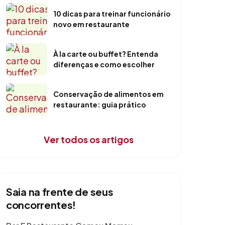
10 dicas para treinar funcionário
novo em restaurante
À la carte ou buffet? Entenda
diferenças e como escolher
Conservação de alimentos em
restaurante: guia prático
Ver todos os artigos
Saia na frente de seus
concorrentes!