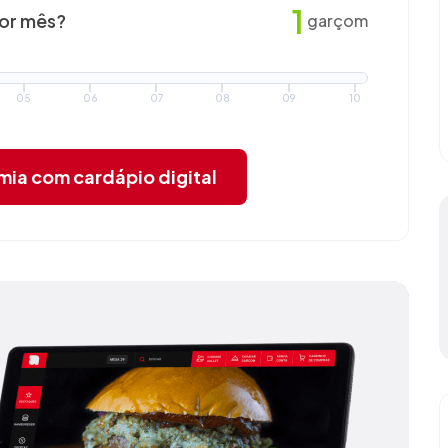
1
por mês?
garçom
05
06
07
08
09
10
omia
com cardápio digital