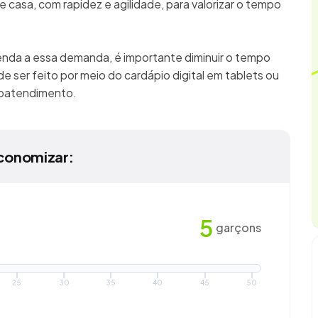
 casa, com rapidez e agilidade, para valorizar o tempo
enda a essa demanda, é importante diminuir o tempo
e ser feito por meio do cardápio digital em tablets ou
utoatendimento.
conomizar:
5
garçons
25
30
35
40
45
50