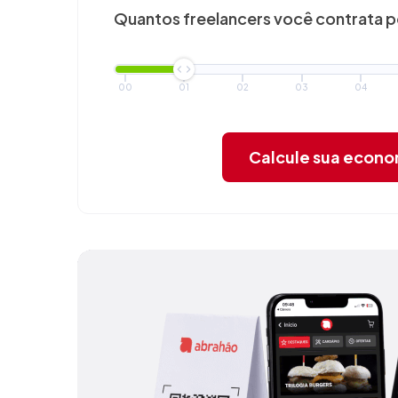
Quantos freelancers você
contrata 
00
01
02
03
04
Calcule sua econ