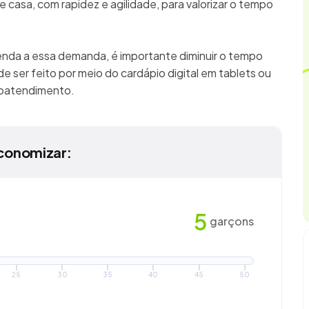
 casa, com rapidez e agilidade, para valorizar o tempo
enda a essa demanda, é importante diminuir o tempo
e ser feito por meio do cardápio digital em tablets ou
utoatendimento.
conomizar:
5
garçons
25
30
35
40
45
50