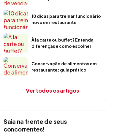
10 dicas para treinar funcionário
novo em restaurante
À la carte ou buffet? Entenda
diferenças e como escolher
Conservação de alimentos em
restaurante: guia prático
Ver todos os artigos
Saia na frente de seus
concorrentes!