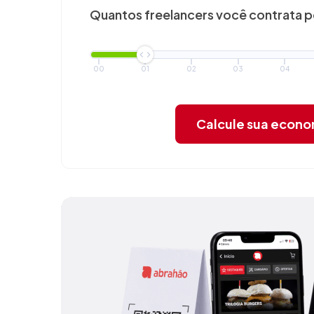
Quantos freelancers você
contrata 
00
01
02
03
04
Calcule sua econ