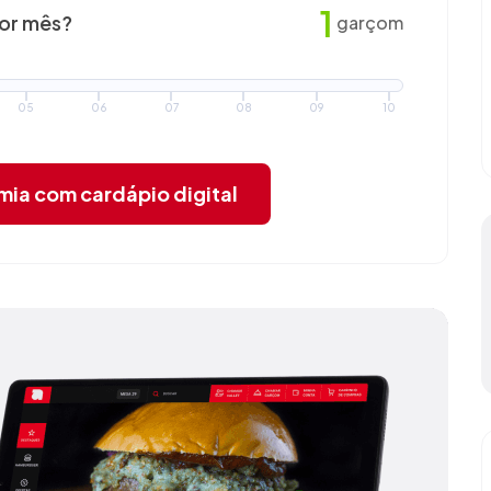
1
por mês?
garçom
05
06
07
08
09
10
omia
com cardápio digital