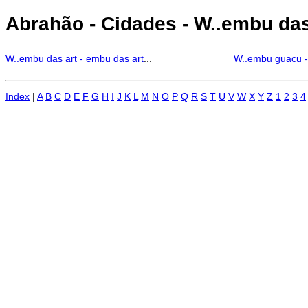
Abrahão - Cidades - W..embu das
W..embu das art - embu das art
...
W..embu guacu 
Index
|
A
B
C
D
E
F
G
H
I
J
K
L
M
N
O
P
Q
R
S
T
U
V
W
X
Y
Z
1
2
3
4