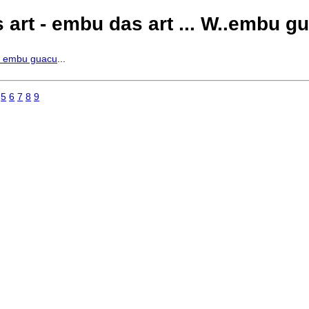
 art - embu das art ... W..embu 
- embu guacu
...
5
6
7
8
9