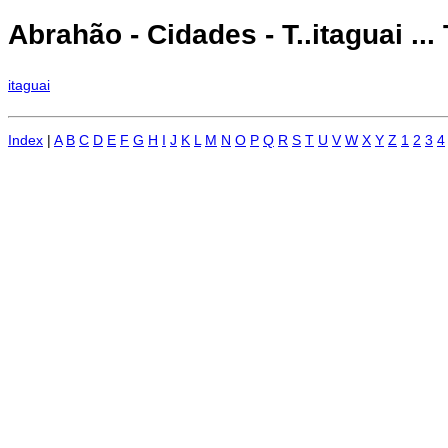
Abrahão - Cidades - T..itaguai ... 
itaguai
Index
|
A
B
C
D
E
F
G
H
I
J
K
L
M
N
O
P
Q
R
S
T
U
V
W
X
Y
Z
1
2
3
4