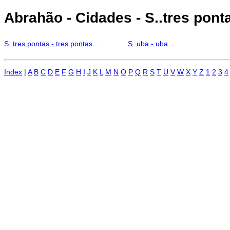
Abrahão - Cidades - S..tres pontas
S..tres pontas - tres pontas
...
S..uba - uba
...
Index
|
A
B
C
D
E
F
G
H
I
J
K
L
M
N
O
P
Q
R
S
T
U
V
W
X
Y
Z
1
2
3
4