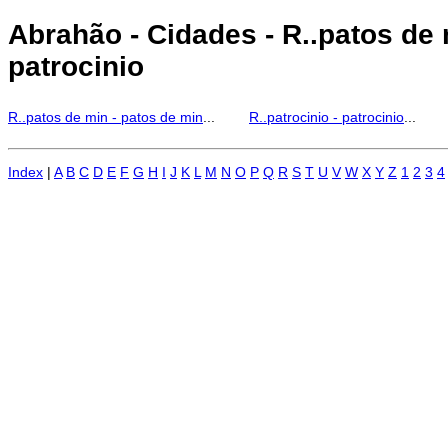
Abrahão - Cidades - R..patos de m
patrocinio
R..patos de min - patos de min
...
R..patrocinio - patrocinio
...
Index
|
A
B
C
D
E
F
G
H
I
J
K
L
M
N
O
P
Q
R
S
T
U
V
W
X
Y
Z
1
2
3
4