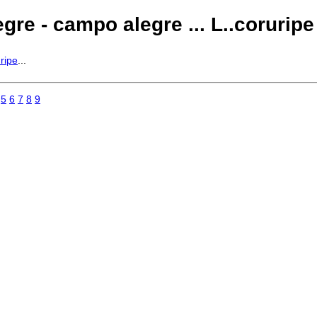
re - campo alegre ... L..coruripe
uripe
...
5
6
7
8
9