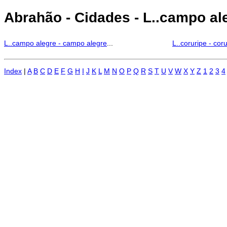
Abrahão - Cidades - L..campo aleg
L..campo alegre - campo alegre
...
L..coruripe - cor
Index
|
A
B
C
D
E
F
G
H
I
J
K
L
M
N
O
P
Q
R
S
T
U
V
W
X
Y
Z
1
2
3
4