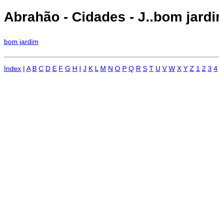
Abrahão - Cidades - J..bom jardi
bom jardim
Index
|
A
B
C
D
E
F
G
H
I
J
K
L
M
N
O
P
Q
R
S
T
U
V
W
X
Y
Z
1
2
3
4