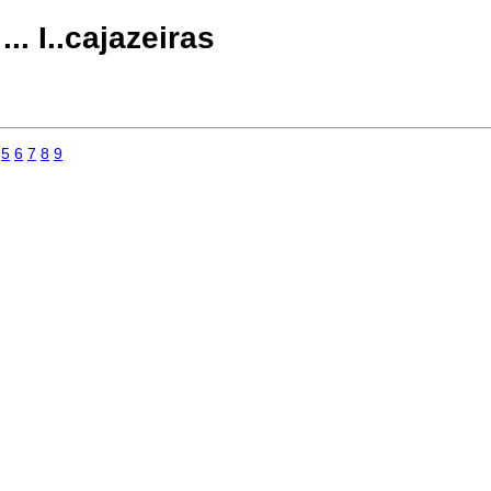
.. I..cajazeiras
5
6
7
8
9