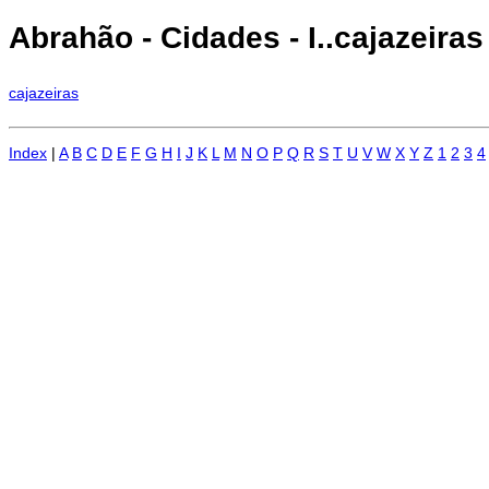
Abrahão - Cidades - I..cajazeiras .
cajazeiras
Index
|
A
B
C
D
E
F
G
H
I
J
K
L
M
N
O
P
Q
R
S
T
U
V
W
X
Y
Z
1
2
3
4