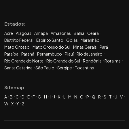
Estados:
Acre
Alagoas
Amapá
Amazonas
Bahia
Ceará
Distrito Federal
Espírito Santo
Goiás
Maranhão
Mato Grosso
Mato Grosso do Sul
Minas Gerais
Pará
Paraíba
Paraná
Pernambuco
Piauí
Rio de Janeiro
Rio Grande do Norte
Rio Grande do Sul
Rondônia
Roraima
Santa Catarina
São Paulo
Sergipe
Tocantins
Sitemap:
A
B
C
D
E
F
G
H
I
J
K
L
M
N
O
P
Q
R
S
T
U
V
W
X
Y
Z