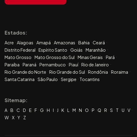
Estados:
Acre
Alagoas
Amapá
Amazonas
Bahia
Ceará
Distrito Federal
Espírito Santo
Goiás
Maranhão
Mato Grosso
Mato Grosso do Sul
Minas Gerais
Pará
Paraíba
Paraná
Pernambuco
Piauí
Rio de Janeiro
Rio Grande do Norte
Rio Grande do Sul
Rondônia
Roraima
Santa Catarina
São Paulo
Sergipe
Tocantins
Sitemap:
A
B
C
D
E
F
G
H
I
J
K
L
M
N
O
P
Q
R
S
T
U
V
W
X
Y
Z